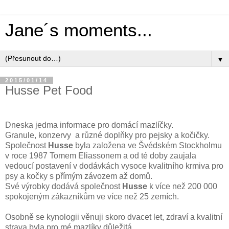
Jane´s moments...
▼
2015/01/14
Husse Pet Food
Dneska jedma informace pro domácí mazlíčky.
Granule, konzervy a různé doplňky pro pejsky a kočičky.
Společnost
Husse
byla založena ve Švédském Stockholmu
v roce 1987 Tomem Eliassonem a od té doby zaujala
vedoucí postavení v dodávkách vysoce kvalitního krmiva pro
psy a kočky s přímým závozem až domů.
Své výrobky dodává společnost
Husse
k více než 200 000
spokojeným zákazníkům ve více než 25 zemích.
Osobně se kynologii věnuji skoro dvacet let, zdraví a kvalitní
strava byla pro mé mazlíky důležitá.