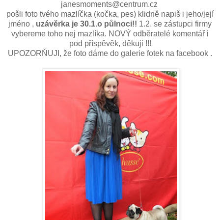
janesmoments@centrum.cz
pošli foto tvého mazlíčka (kočka, pes) klidně napiš i jeho/její
jméno ,
uzávěrka je 30.1.o půlnoci!!
1.2. se zástupci firmy
vybereme toho nej mazlíka. NOVÝ odběratelé komentář i
pod příspěvěk, děkuji !!!
UPOZORŇUJI, že foto dáme do galerie fotek na facebook .