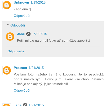
Unknown
1/19/2015
Zapojená :]
Odpovědět
Odpovědi
Jane
1/20/2015
Pošli mi ale na email fotku at´ se můžes zapojit :)
Odpovědět
Pestrost
1/21/2015
Posílám foto našeho černého kocoura. Je to psychická
opora našich synů. Dovolují mu skoro vše chno. Zatímco
Mikeš je spokojený, jejich tatínek šílí.
Odpovědět
Jane
1/21/2015