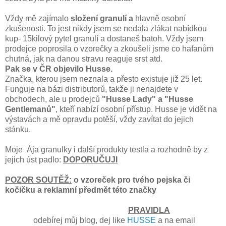
Vždy mě zajímalo
složení granulí a
hlavně osobní
zkušenosti. To jest nikdy jsem se nedala zlákat nabídkou
kup- 15kilový pytel granulí a dostaneš batoh. Vždy jsem
prodejce poprosila o vzorečky a zkoušeli jsme co hafanům
chutná, jak na danou stravu reaguje srst atd.
Pak se v ČR objevilo Husse.
Značka, kterou jsem neznala a přesto existuje již 25 let.
Funguje na bázi distributorů, takže ji nenajdete v
obchodech, ale u prodejců
"Husse Lady" a "Husse
Gentlemanů"
, kteří nabízí osobní přístup. Husse je vidět na
výstavách a mě opravdu potěší, vždy zavítat do jejich
stánku.
Moje Ája granulky i další produkty testla a rozhodně by z
jejich úst padlo:
DOPORUČUJI
POZOR SOUTĚŽ:
o vzoreček pro tvého pejska či
kočičku a reklamní předmět této značky
PRAVIDLA
odebírej můj blog, dej like
HUSSE
a na email