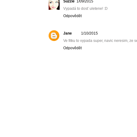
Suzzie
1/09/2015
Vypadá to dosť uletene! :D
Odpovědět
Jane
1/10/2015
Ve fitku to vypada super, navic neresim, ze se
Odpovědět