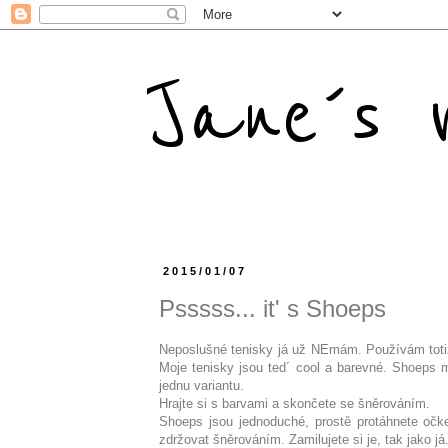
Jane´s m
2015/01/07
Psssss... it' s Shoeps
Neposlušné tenisky já už NEmám. Používám to
Moje tenisky jsou ted´ cool a barevné. Shoeps 
jednu variantu.
Hrajte si s barvami a skončete se šněrováním.
Shoeps jsou jednoduché, prostě protáhnete očk
zdržovat šněrováním. Zamilujete si je, tak jako já