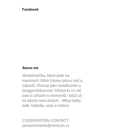
Facebook
About me
Workoholička, která jede na
maximum. Mám hlavou plnou snů a
nápadů. Pracuji jako headhunter a
blogger/influencer. Dělám to co mě
baví a užívám si momentů i když už
mi dávno není dvacet....Miluji kytky,
kafe, kabelky, auta a hafany.
COOPERATION-CONTACT:
janesmoments@centrum.cz