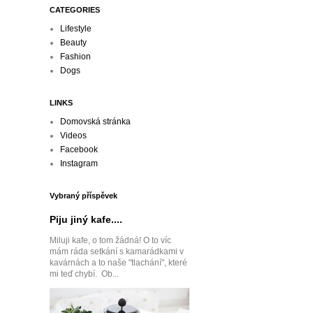
CATEGORIES
Lifestyle
Beauty
Fashion
Dogs
LINKS
Domovská stránka
Videos
Facebook
Instagram
Vybraný příspěvek
Piju jiný kafe....
Miluji kafe, o tom žádná! O to víc
mám ráda setkání s kamarádkami v
kavárnách a to naše "tlachání", které
mi teď chybí. Ob...