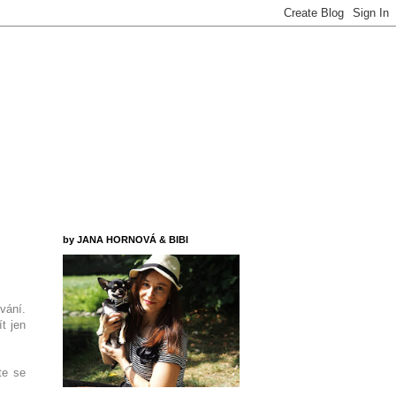
by JANA HORNOVÁ & BIBI
vání.
t jen
te se