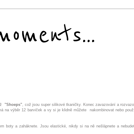
oments...
tiž
"Shoeps"
, což jsou super silikové tkaničky. Konec zavazování a rozvazo
má na výběr 12 barviček a vy si je klidně můžete nakombinovat nebo použí
em boty a zaháknete. Jsou elastické, nikdy si na ně nešlápnete a nebude
.