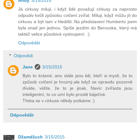
Andy
3/15/2015
Já cirkusy miluji, i když lidé považují cirkusy za naprosto
odpudiv kvůli způsobu cvičení zvířat. Miluji, když můžu jít do
cirkusu a být tam v hledišti..Na představení Humberto jsem
byla snad jen jednou. Spíše jezdím do Berouska, který má
taktéž velice působivá vystoupení. :)
Odpovědět
Odpovědi
Jane
3/15/2015
Bylo to krásné, ano stále jsou lidi, kteří si myslí, že to
způsob cvičení je hrozný,ale když se opravdu pozorně
díváte, vidíte, že to je jinak, Navíc zvířasta jsou
inteligentní, to co umí bylo prostě báječné.
Třeba se v cirkuse někdy potkáme :)
Odpovědět
Džamdžuch
3/15/2015