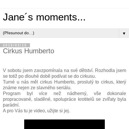
Jane´s moments...
▼
2015/03/15
Cirkus Humberto
V sobotu jsem zavzpomínala na své dětství. Rozhodla jsem
se totiž po dlouhé době podívat se do cirkusu.
Turné u nás měl cirkus Humberto, proslulý to cirkus, který
známe nejen ze slavného seriálu.
Program byl více než nádherný, vše dokonale
propracované, sladěné, spolupráce krotitelů se zvířaty byla
parádní.
A pro Vás tu je video, užijte si jej.