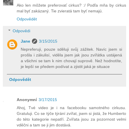
Ako len môžete preferovať cirkus? :/ Podľa mňa by cirkus
mal byť zakázaný. Tie zvieratá tam byť nemajú.
Odpovědět
Odpovědi
Jane
3/15/2015
Nepreferuji, pouze sděluji svůj zážitek. Navíc jsem si
prošla i zákulisí, viděla jsem jak jsou zvířátka ustájená
a všichni se tam k nim chovají suprově. Než hodnotíte,
je lepší se předem podívat a zjistit jaká je situace
Odpovědět
Anonymní
3/17/2015
Ahoj, Tvé video je i na facebooku samotného cirkusu.
Gratuluji. Co se týče týrání zvířat, jsem si jistá, že Humberto
do této kategorie nepatří. Zvířata jsou za pozornost velmi
vděčni a tam se ji jim dostává.