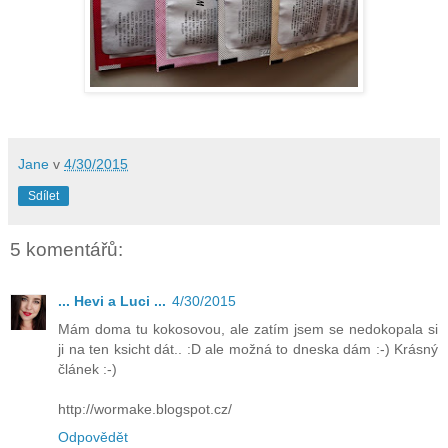
Jane
v
4/30/2015
Sdílet
5 komentářů:
... Hevi a Luci ...
4/30/2015
Mám doma tu kokosovou, ale zatím jsem se nedokopala si
ji na ten ksicht dát.. :D ale možná to dneska dám :-) Krásný
článek :-)
http://wormake.blogspot.cz/
Odpovědět