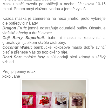
Masku stačí rozetřít po obličeji a nechat účinkovat 10-15
minut. Potom omýt vlažnou vodou a jemně vysušit.
Každá maska je zaměřena na něco jiného, proto vybírejte
dle potřeby či nálady.
Dragon Fruit
: jemně odstraňuje odumřelé buňky. Obsahuje
vlašské ořechy a dračí ovoce.
Goji Berry Superfruit
: bahenní maska s kustovnicí a
granátovým jablkem skvěle čistí póry.
Coconut Water
: bambucké kokosové máslo dobře zvlhčí
plet´ a přenese Vás do tropického ráje.
Dead Sea
: mořské řasy a sůl dodají pleti zdravý a zářivý
vzhled.
Přeji příjemný relax.
xoxo Jane