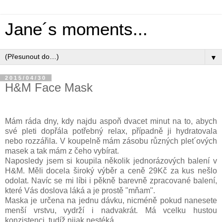
Jane´s moments...
▼
2015/04/30
H&M Face Mask
Mám ráda dny, kdy najdu aspoň dvacet minut na to, abych
své pleti dopřála potřebný relax, případně ji hydratovala
nebo rozzářila. V koupelně mám zásobu různých plet´ových
masek a tak mám z čeho vybírat.
Naposledy jsem si koupila několik jednorázových balení v
H&M. Měli docela široký výběr a ceně 29Kč za kus nešlo
odolat. Navíc se mi líbi i pěkně barevně zpracované balení,
které Vás doslova láká a je prostě "mňam".
Maska je určena na jednu dávku, nicméně pokud nanesete
menší vrstvu, vydrží i nadvakrát. Má vcelku hustou
konzistenci, tudíž nijak nestéká.