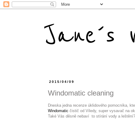
Jane´s m
2015/04/09
Windomatic cleaning
Dneska jedna recenze úklidového pomocníka, kt
Windomatic
čistič od Viledy, super vysavač na o
Také Vás děsně nebaví to stírání vody a leštění
...podívejte se, co t