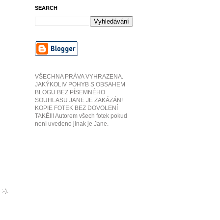
SEARCH
VŠECHNA PRÁVA VYHRAZENA.
JAKÝKOLIV POHYB S OBSAHEM
BLOGU BEZ PÍSEMNÉHO
SOUHLASU JANE JE ZAKÁZÁN!
KOPIE FOTEK BEZ DOVOLENÍ
TAKÉ!!! Autorem všech fotek pokud
není uvedeno jinak je Jane.
:-).