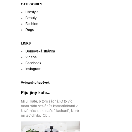
CATEGORIES
Lifestyle
Beauty
Fashion
Dogs
LINKS
Domovská stránka
Videos
Facebook
Instagram
Vybraný příspěvek
Piju jiný kafe....
Miluji kafe, o tom žádná! O to víc
mám ráda setkání s kamarádkami v
kavárnách a to naše "tlachání", které
mi teď chybí. Ob...