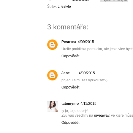
Štítky:
Lifestyle
3 komentáře:
Pestrost
4/09/2015
Urcite prakticka pomucka, ale jeste vice bych
Odpovědět
Jane
4/09/2015
prijedu a muzes vyzkouset:-)
Odpovědět
tatomymo
4/11/2015
ty jo, to je dobrý!
Zvu vás všechny na
giveaway
, ve které můž
Odpovědět