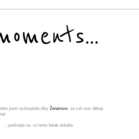
oments...
erého jsem vyzkoušela díky
Ženámsro
, za což moc děkuji.
kna!
?
ento fešák dokáže.