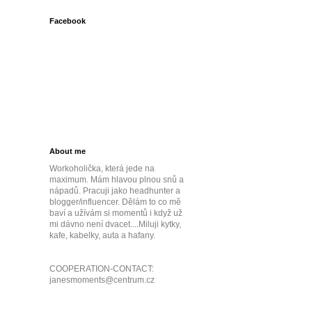
Facebook
About me
Workoholička, která jede na
maximum. Mám hlavou plnou snů a
nápadů. Pracuji jako headhunter a
blogger/influencer. Dělám to co mě
baví a užívám si momentů i když už
mi dávno není dvacet....Miluji kytky,
kafe, kabelky, auta a hafany.
COOPERATION-CONTACT:
janesmoments@centrum.cz