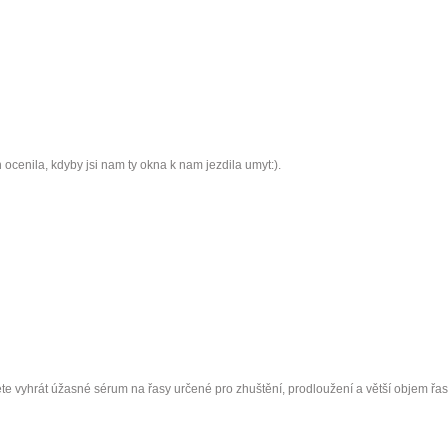
 ocenila, kdyby jsi nam ty okna k nam jezdila umyt:).
ete vyhrát úžasné sérum na řasy určené pro zhuštění, prodloužení a větší objem řas 