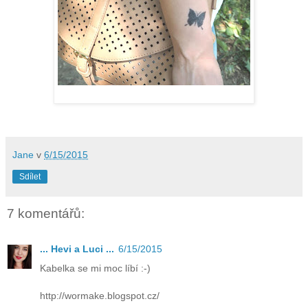
Jane
v
6/15/2015
Sdílet
7 komentářů:
... Hevi a Luci ...
6/15/2015
Kabelka se mi moc líbí :-)
http://wormake.blogspot.cz/