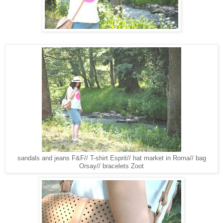
sandals and jeans F&F// T-shirt Esprit// hat market in Roma// bag
Orsay// bracelets Zoot