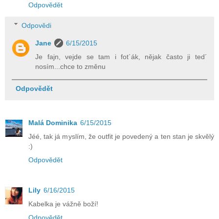
Odpovědět
Odpovědi
Jane
6/15/2015
Je fajn, vejde se tam i fot´ák, nějak často ji ted´
nosím...chce to změnu
Odpovědět
Malá Dominika
6/15/2015
Jéé, tak já myslím, že outfit je povedený a ten stan je skvělý
:)
Odpovědět
Lily
6/16/2015
Kabelka je vážně boží!
Odpovědět