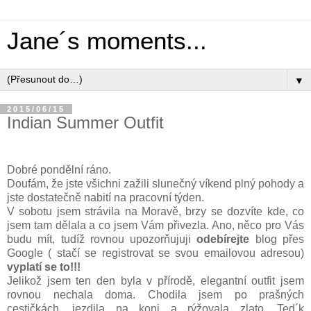
Jane´s moments...
▼
2015/06/15
Indian Summer Outfit
Dobré pondělní ráno.
Doufám, že jste všichni zažili slunečný víkend plný pohody a
jste dostatečně nabití na pracovní týden.
V sobotu jsem strávila na Moravě, brzy se dozvíte kde, co
jsem tam dělala a co jsem Vám přivezla. Ano, něco pro Vás
budu mít, tudíž rovnou upozorňujuji
odebírejte
blog přes
Google ( stačí se registrovat se svou emailovou adresou)
vyplatí se to!!!
Jelikož jsem ten den byla v přírodě, elegantní outfit jsem
rovnou nechala doma. Chodila jsem po prašných
cestičkách, jezdila na koni a rýžovala zlato. Ted´k