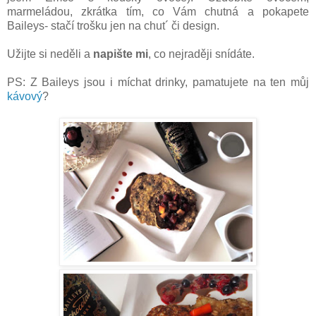
marmeládou, zkrátka tím, co Vám chutná a pokapete
Baileys- stačí trošku jen na chut´ či design.
Užijte si neděli a
napište mi
, co nejraději snídáte.
PS: Z Baileys jsou i míchat drinky, pamatujete na ten můj
kávový
?