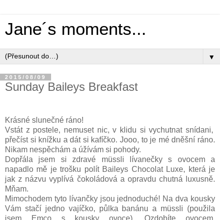
Jane´s moments...
▼
2015/08/09
Sunday Baileys Breakfast
Krásné slunečné ráno!
Vstát z postele, nemuset nic, v klidu si vychutnat snídani,
přečíst si knížku a dát si kafíčko. Jooo, to je mé dněšní ráno.
Nikam nespěchám a úžívám si pohody.
Dopřála jsem si zdravé
müssli lívanečky s ovocem a
napadlo mě je trošku polít Baileys Chocolat Luxe, která je
jak z názvu vyplívá čokoládová a opravdu chutná luxusně.
Mňam.
Mimochodem tyto lívančky jsou jednoduché! Na dva kousky
Vám stačí jedno vajíčko, půlka banánu a
müssli (použila
jsem Emco s kousky ovoce). Ozdobíte ovocem,