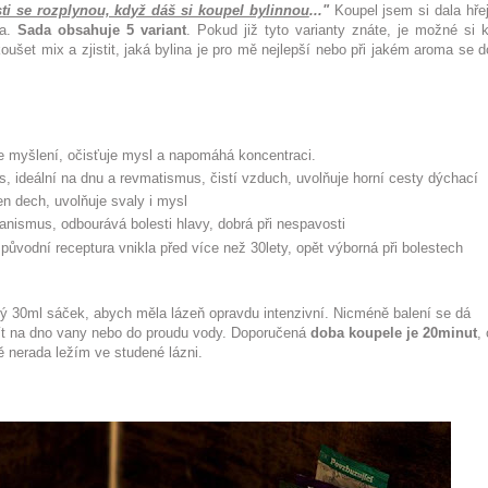
sti se rozplynou, když dáš si koupel bylinnou
..."
Koupel jsem si dala hřej
na.
Sada obsahuje 5 variant
. Pokud již tyto varianty znáte, je možné si k
ušet mix a zjistit, jaká bylina je pro mě nejlepší nebo při jakém aroma se d
je myšlení, očisťuje mysl a napomáhá koncentraci.
s, ideální na dnu a revmatismus, čistí vzduch, uvolňuje horní cesty dýchací
n dech, uvolňuje svaly i mysl
anismus, odbourává bolesti hlavy, dobrá při nespavosti
jí původní receptura vnikla před více než 30lety, opět výborná při bolestech
ý 30ml sáček, abych měla lázeň opravdu intenzivní. Nicméně balení se dá
 nalít na dno vany nebo do proudu vody. Doporučená
doba koupele je 20minut
,
ě nerada ležím ve studené lázni.