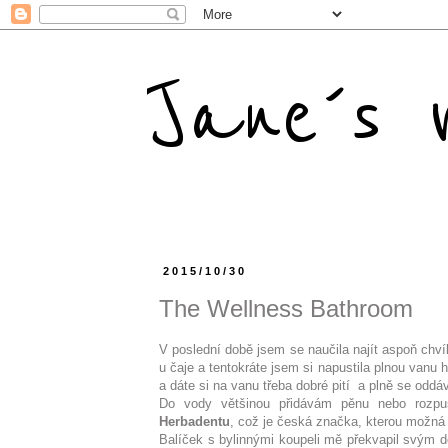
Jane´s m
2015/10/30
The Wellness Bathroom
V poslední době jsem se naučila najít aspoň chví
u čaje a tentokráte jsem si napustila plnou vanu h
a dáte si na vanu třeba dobré pití a plně se oddá
Do vody většinou přidávám pěnu nebo rozpu
Herbadentu
, což je česká značka, kterou možná 
Balíček s bylinnými koupeli mě překvapil svým d