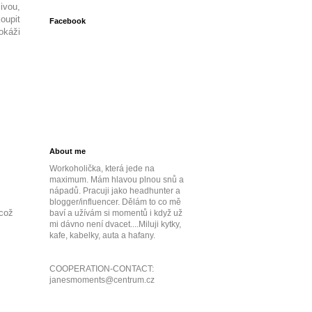
ivou,
oupit
Facebook
okáži
About me
Workoholička, která jede na
maximum. Mám hlavou plnou snů a
nápadů. Pracuji jako headhunter a
blogger/influencer. Dělám to co mě
 což
baví a užívám si momentů i když už
mi dávno není dvacet....Miluji kytky,
kafe, kabelky, auta a hafany.
COOPERATION-CONTACT:
janesmoments@centrum.cz