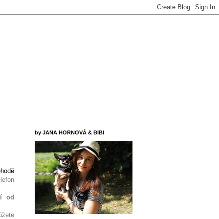
by JANA HORNOVÁ & BIBI
ohodě
elefon
lí od
ůžete