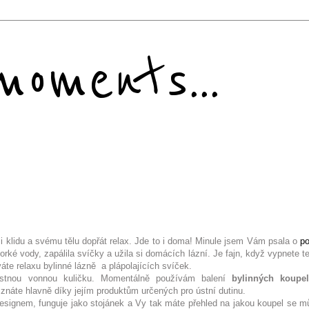
oments...
li klidu a svému tělu dopřát relax. Jde to i doma! Minule jsem Vám psala o
p
orké vody, zapálila svíčky a užila si domácích lázní. Je fajn, když vypnete t
váte relaxu bylinné lázně a plápolajících svíček.
stnou vonnou kuličku. Momentálně používám balení
bylinných koupe
znáte hlavně díky jejím produktům určených pro ústní dutinu.
esignem, funguje jako stojánek a Vy tak máte přehled na jakou koupel se m