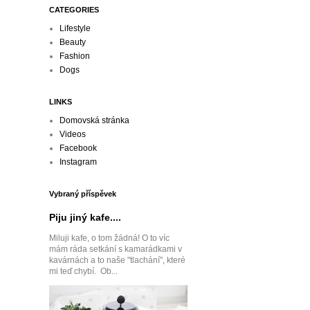
CATEGORIES
Lifestyle
Beauty
Fashion
Dogs
LINKS
Domovská stránka
Videos
Facebook
Instagram
Vybraný příspěvek
Piju jiný kafe....
Miluji kafe, o tom žádná! O to víc
mám ráda setkání s kamarádkami v
kavárnách a to naše "tlachání", které
mi teď chybí. Ob...