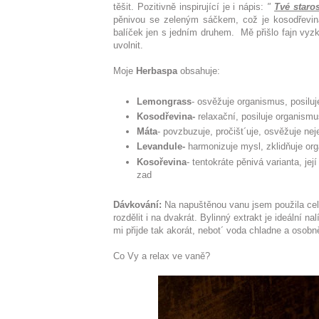
těšit. Pozitivně inspirující je i nápis:
"
Tvé staro
pěnivou se zeleným sáčkem, což je kosodřevi
balíček jen s jedním druhem. Mě přišlo fajn vyzko
uvolnit.
Moje
Herbaspa
obsahuje:
Lemongrass
- osvěžuje organismus, posilu
Kosodřevina-
relaxační, posiluje organismu
Máta
- povzbuzuje, pročišt´uje,
osvěžuje neje
Levandule-
harmonizuje mysl, zklidňuje org
Kosořevina
- tentokráte pěnivá varianta, je
zad
Dávkování:
Na
na
puštěnou vanu jsem použila cel
rozdělit i na dvakrát. Bylinný extrakt je ideální
mi přijde tak akorát, nebot´ voda chladne a osobn
Co Vy a relax ve vaně?