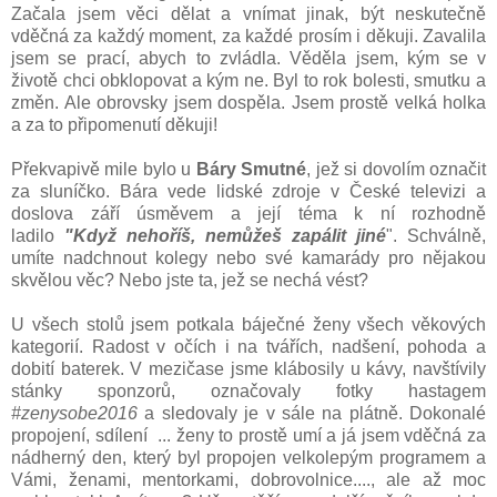
Začala jsem věci dělat a vnímat jinak, být neskutečně
vděčná za každý moment, za každé prosím i děkuji. Zavalila
jsem se prací, abych to zvládla. Věděla jsem, kým se v
životě chci obklopovat a kým ne. Byl to rok bolesti, smutku a
změn. Ale obrovsky jsem dospěla. Jsem prostě velká holka
a za to připomenutí děkuji!
Překvapivě mile bylo u
Báry Smutné
, jež si dovolím označit
za sluníčko. Bára vede lidské zdroje v České televizi a
doslova září úsměvem a její téma k ní rozhodně
ladilo
"Když nehoříš, nemůžeš zapálit jiné
". Schválně,
umíte nadchnout kolegy nebo své kamarády pro nějakou
skvělou věc? Nebo jste ta, jež se nechá vést?
U všech stolů jsem potkala báječné ženy všech věkových
kategorií. Radost v očích i na tvářích, nadšení, pohoda a
dobití baterek. V mezičase jsme klábosily u kávy, navštívily
stánky sponzorů, označovaly fotky hastagem
#zenysobe2016
a sledovaly je v sále na plátně. Dokonalé
propojení, sdílení ... ženy to prostě umí a já jsem vděčná za
nádherný den, který byl propojen velkolepým programem a
Vámi, ženami, mentorkami, dobrovolnice...., ale až moc