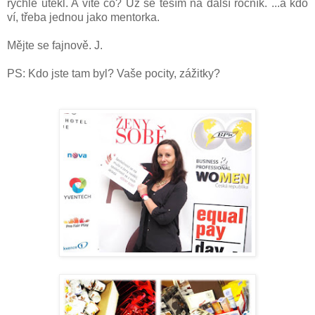
rychle utekl. A víte co? Už se těším na další ročník. ...a kdo
ví, třeba jednou jako mentorka.
Mějte se fajnově. J.
PS: Kdo jste tam byl? Vaše pocity, zážitky?