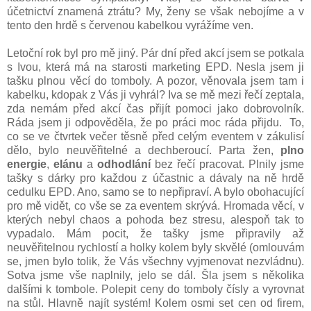
účetnictví znamená ztrátu? My, ženy se však nebojíme a v
tento den hrdě s červenou kabelkou vyrážíme ven.
Letoční rok byl pro mě jiný. Pár dní před akcí jsem se potkala
s Ivou, která má na starosti marketing EPD. Nesla jsem ji
tašku plnou věcí do tomboly. A pozor, věnovala jsem tam i
kabelku, kdopak z Vás ji vyhrál? Iva se mě mezi řečí zeptala,
zda nemám před akcí čas přijít pomoci jako dobrovolník.
Ráda jsem ji odpověděla, že po práci moc ráda přijdu. To,
co se ve čtvrtek večer těsně před celým eventem v zákulisí
dělo, bylo neuvěřitelné a dechberoucí. Parta žen,
plno
energie
,
elánu
a
odhodlání
bez řečí pracovat. Plnily jsme
tašky s dárky pro každou z účastnic a dávaly na ně hrdě
cedulku EPD. Ano, samo se to nepřipraví. A bylo obohacující
pro mě vidět, co vše se za eventem skrývá. Hromada věcí, v
kterých nebyl chaos a pohoda bez stresu, alespoň tak to
vypadalo. Mám pocit, že tašky jsme připravily až
neuvěřitelnou rychlostí a holky kolem byly skvělé (omlouvám
se, jmen bylo tolik, že Vás všechny vyjmenovat nezvládnu).
Sotva jsme vše naplnily, jelo se dál. Šla jsem s několika
dalšími k tombole. Polepit ceny do tomboly čísly a vyrovnat
na stůl. Hlavně najít systém! Kolem osmi set cen od firem,