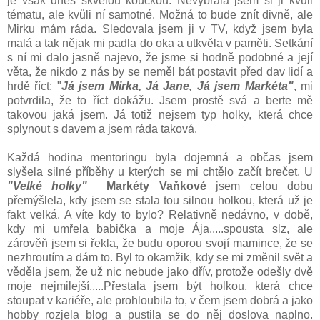
je však dnes skvělou koučkou. Nevybrala jsem si ji kvůli
tématu, ale kvůli ní samotné. Možná to bude znít divně, ale
Mirku mám ráda. Sledovala jsem ji v TV, když jsem byla
malá a tak nějak mi padla do oka a utkvěla v paměti. Setkání
s ní mi dalo jasně najevo, že jsme si hodně podobné a její
věta, že nikdo z nás by se neměl bát postavit před dav lidí a
hrdě říct: "
Já jsem Mirka, Já Jane, Já jsem Markéta"
, mi
potvrdila, že to říct dokážu. Jsem prostě svá a berte mě
takovou jaká jsem. Já totiž nejsem typ holky, která chce
splynout s davem a jsem ráda taková.
Každá hodina mentoringu byla dojemná a občas jsem
slyšela silné příběhy u kterých se mi chtělo začít brečet. U
"Velké holky"
Markéty Vaňkové
jsem celou dobu
přemýšlela, kdy jsem se stala tou silnou holkou, která už je
fakt velká. A víte kdy to bylo? Relativně nedávno, v době,
kdy mi umřela babička a moje Ája.....spousta slz, ale
zárověň jsem si řekla, že budu oporou svojí mamince, že se
nezhroutím a dám to. Byl to okamžik, kdy se mi změnil svět a
věděla jsem, že už nic nebude jako dřív, protože odešly dvě
moje nejmilejší.....Přestala jsem být holkou, která chce
stoupat v kariéře, ale prohloubila to, v čem jsem dobrá a jako
hobby rozjela blog a pustila se do něj doslova naplno.