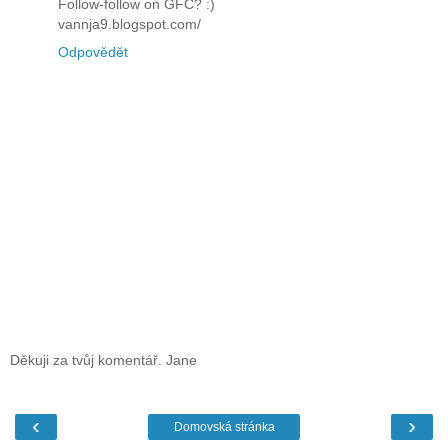
Follow-follow on GFC? :)
vannja9.blogspot.com/
Odpovědět
Děkuji za tvůj komentář. Jane
‹
›
Domovská stránka