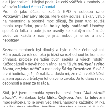
ale i jednotlivců. Hřejivý pocit, že celý výtěžek z tomboly je
věnován
Nadaci Archa Chantal
.
Pro mě jako účastnici začíná EPD v sobotou ráno.
Potkávám čtenářky blogu
, které díky soutěži získaly vstup
na mentoring a osobně moc děkuji, že jsem tuto soutěž
mohla uspořádat, protože
holky byly nadšené
! Úsměvy,
společná fotka a poté jsme usedly ke kulatým stolům. Je
vidět, že každá z nás je jiná, neboť jsme se u stolů
nepotkaly.
Seznam mentorek byl dlouhý a bylo opět z čeho vybírat.
Mám pocit, že rok od roku je těžší se rozhodnout ke komu se
přihlásit, protože nejraději bych seděla u všech "stolů".
Každopádně v devět hodin ráno jsem
"Byla tvůrkyní svého
života, ne jeho obětí"
u mentorky
Šárky Drozdové
. Skvělá
první hodinka, jež mě nabila a došlo mi, že mám velké štěstí
a jsem opravdu tvůrkyní toho svého života. Je to dáno i mou
osobností a jsem za to ráda.
Stůl, jež jsem nemohla vynechat nesl téma
"Jak zkrotit
strach"
. Mentorkou byla
Mirka Čejková
. Ano, ta
televizní
moderátorka
, to je první věc, která napadne každého. Mirka