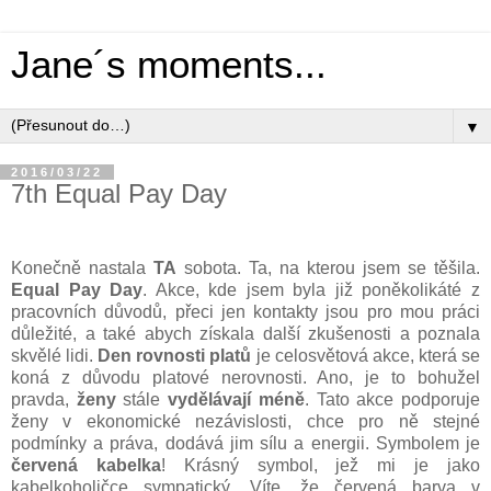
Jane´s moments...
▼
2016/03/22
7th Equal Pay Day
Konečně nastala
TA
sobota. Ta, na kterou jsem se těšila.
Equal Pay Day
. Akce, kde jsem byla již poněkolikáté z
pracovních důvodů, přeci jen kontakty jsou pro mou práci
důležité, a také abych získala další zkušenosti a poznala
skvělé lidi.
Den rovnosti platů
je celosvětová akce, která se
koná z důvodu platové nerovnosti. Ano, je to bohužel
pravda,
ženy
stále
vydělávají méně
. Tato akce podporuje
ženy v ekonomické nezávislosti, chce pro ně stejné
podmínky a práva, dodává jim sílu a energii. Symbolem je
červená kabelka
! Krásný symbol, jež mi je jako
kabelkoholičce sympatický. Víte, že červená barva v