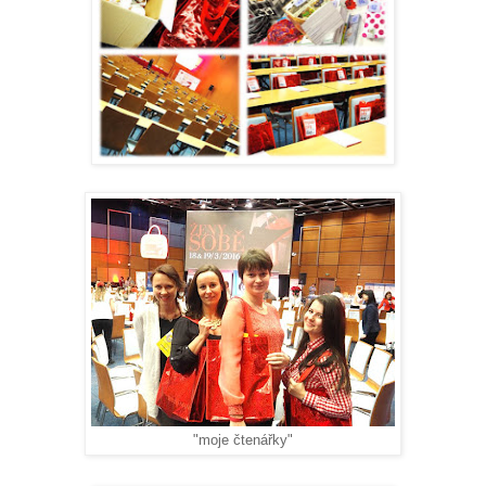
"moje čtenářky"