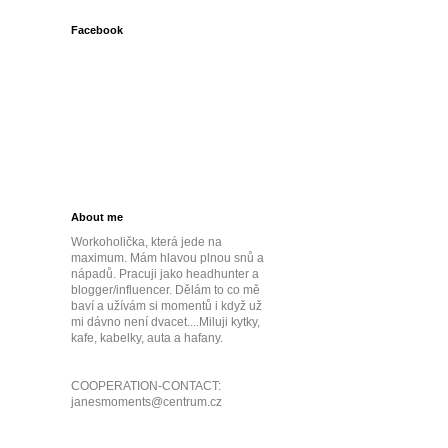
Facebook
About me
Workoholička, která jede na
maximum. Mám hlavou plnou snů a
nápadů. Pracuji jako headhunter a
blogger/influencer. Dělám to co mě
baví a užívám si momentů i když už
mi dávno není dvacet....Miluji kytky,
kafe, kabelky, auta a hafany.
COOPERATION-CONTACT:
janesmoments@centrum.cz