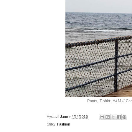
Pants, T-shirt: H&M // Ca
Vystavil
Jane
v
4/24/2016
Štítky:
Fashion