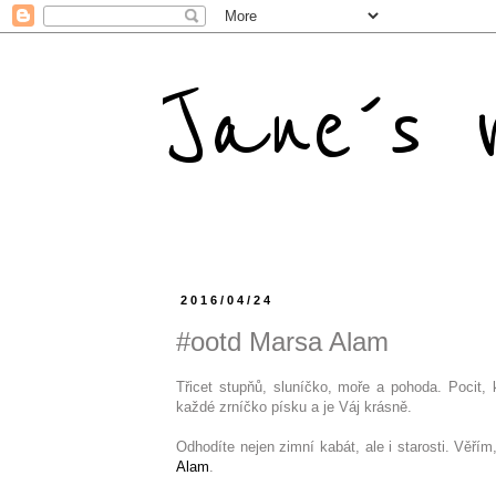
Jane´s m
2016/04/24
#ootd Marsa Alam
Třicet stupňů, sluníčko, moře a pohoda. Pocit, 
každé zrníčko písku a je Váj krásně.
Odhodíte nejen zimní kabát, ale i starosti. Věř
Alam
.