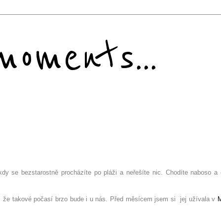
oments...
kdy se bezstarostně procházíte po pláži a neřešíte nic. Chodíte naboso a c
ím, že takové počasí brzo bude i u nás. Před měsícem jsem si jej užívala v