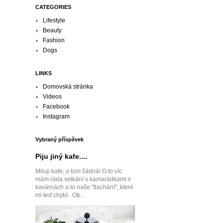
CATEGORIES
Lifestyle
Beauty
Fashion
Dogs
LINKS
Domovská stránka
Videos
Facebook
Instagram
Vybraný příspěvek
Piju jiný kafe....
Miluji kafe, o tom žádná! O to víc
mám ráda setkání s kamarádkami v
kavárnách a to naše "tlachání", které
mi teď chybí. Ob...