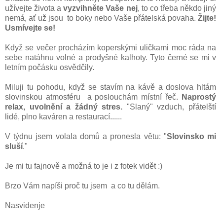
užívejte života a
vyzvihněte
Vaše nej
, to co třeba někdo jiný
nemá, ať už jsou to boky nebo Vaše přátelská povaha.
Žijte!
Usmívejte se!
Když se večer procházím koperskými uličkami moc ráda na
sebe natáhnu volné a prodyšné kalhoty. Tyto černé se mi v
letním počásku osvědčily.
Miluji tu pohodu, když se stavím na kávě a doslova hltám
slovinskou atmosféru a poslouchám místní řeč.
Naprostý
relax, uvolnění a žádný stres.
"Slaný" vzduch, přátelští
lidé, plno kaváren a restaurací......
V týdnu jsem volala domů a pronesla větu: "
Slovinsko mi
sluší
."
Je mi tu fajnově a možná to je i z fotek vidět :)
Brzo Vám napíši proč tu jsem a co tu dělám.
Nasvidenje