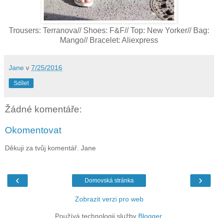
Trousers: Terranova// Shoes: F&F// Top: New Yorker// Bag:
Mango// Bracelet: Aliexpress
Jane
v
7/25/2016
Sdílet
Žádné komentáře:
Okomentovat
Děkuji za tvůj komentář. Jane
‹
›
Domovská stránka
Zobrazit verzi pro web
Používá technologii služby
Blogger
.