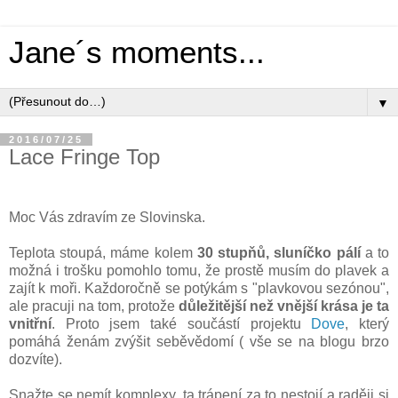
Jane´s moments...
▼
2016/07/25
Lace Fringe Top
Moc Vás zdravím ze Slovinska.
Teplota stoupá, máme kolem
30 stupňů, sluníčko pálí
a to
možná i trošku pomohlo tomu, že prostě musím do plavek a
zajít k moři. Každoročně se potýkám s "plavkovou sezónou",
ale pracuji na tom, protože
důležitější než vnější krása je ta
vnitřní
. Proto jsem také součástí projektu
Dove
, který
pomáhá ženám zvýšit seběvědomí ( vše se na blogu brzo
dozvíte).
Snažte se nemít komplexy, ta trápení za to nestojí a raději si