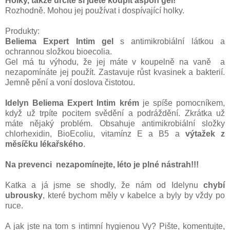
Holky, takže určitě si jděte koupit aspoň gel!
Rozhodně. Mohou jej používat i dospívající holky.
Produkty:
Beliema Expert Intim gel
s antimikrobiální látkou a
ochrannou složkou bioecolia.
Gel má tu výhodu, že jej máte v koupelně na vaně a
nezapomínáte jej použít. Zastavuje růst kvasinek a bakterií.
Jemně pění a voní doslova čistotou.
Idelyn Beliema Expert Intim krém
je spíše pomocníkem,
když už trpíte pocitem svědění a podráždění. Zkrátka už
máte nějaký problém. Obsahuje antimikrobiální složky
chlorhexidin, BioEcoliu, vitamínz E a B5 a
výtažek z
měsíčku lékařského
.
Na prevenci nezapomínejte, léto je plné nástrah!!!
Katka a já jsme se shodly, že nám od Idelynu
chybí
ubrousky
, které bychom měly v kabelce a byly by vždy po
ruce.
A jak jste na tom s intimní hygienou Vy? Pište, komentujte,