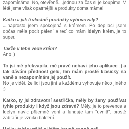
zapomínáme. No, otevřeně....jednou za čas si je koupíme. V
létě jsme však opatrnější a produkty doma máme!
Katko a jak ti vlastně produkty vyhovovaly?
....naprosto jsem spokojená s krémem. Po depilaci jsem
občas měla pocit pálení a teď co mám
Idelyn krém
, je to
super.
Takže u tebe vede krém?
Ano :)
To jsi mě překvapila, mě právě nebaví jeho aplikace :) a
tak dávám přednost gelu, ten mám prostě klasicky na
vaně a nezapomínám jej použít.
No je vidět, že lidi jsou jiní a každému vyhovuje něco jiného
:)
Katko, ty jsi zdravotní sestřička, měly by ženy používat
tyhle produkty i když jsou zdravé?
Měly, je to prevence a
Idelyn navíc příjemně voní a funguje tam "uvnitř", prostě
zabraňuje vzniku bakterií.