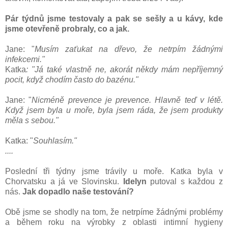
Pár týdnů jsme testovaly a pak se sešly a u kávy, kde
jsme otevřeně probraly, co a jak.
Jane: "
Musím zaťukat na dřevo, že netrpím žádnými
infekcemi."
Katka
: "Já také vlastně ne, akorát někdy mám nepříjemný
pocit, když chodím často do bazénu."
Jane: "
Nicméně prevence je prevence. Hlavně
teď v létě.
Když jsem byla u moře, byla jsem ráda, že jsem produkty
měla s sebou."
Katka: "
Souhlasím."
....
Poslední tři týdny jsme trávily u moře. Katka byla v
Chorvatsku a já ve Slovinsku.
Idelyn
putoval s každou z
nás.
Jak dopadlo naše testování?
Obě jsme se shodly na tom, že netrpíme žádnými problémy
a během roku na výrobky z oblasti intimní hygieny