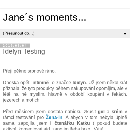
Jane´s moments...
▼
2016/08/04
Idelyn Testing
Přeji pěkné srpnové ráno.
Dneska opět "
intimně
" o značce
Idelyn
. Už jsem několikrát
přiznala, že tyto produkty během nakupování opomíjím, ale v
létě na ně myslím, hlavně v období koupání v řekách,
jezerech a mořích.
Před měsícem jsem dostala nabídku zkusit
gel
a
krém
v
rámci testování pro
Žena-in
. A abych v tom nebyla úplně
sama, zapojila jsem i
čtenářku Katku
( pokud budete
aktivní, komentovat atd, zapojím třeba brzo i Vás).