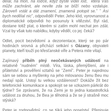
dělal, na moři, na loďce, když byste viděl loď, která Vás
může zachránit, ale nevíte zda se blíží nebo vzdaluje.
Zároveň vstát a dát znamení, znamená potopit se." " Asi
bych nedělal nic
", odpověděl Peter. Jeho klid, vyrovnanost a
diplomatické odpovědi ho posunuly k vítězství. Byl rád,
dostane totiž plat, o kterém si zatím mohl nechat jen zdát.
Vzal by však tuto nabídku, kdyby věděl, co jej čeká?
Odlet, pocit bezvědomí a dezorientace, který se po pár
hodinách srovná a přichází setkání s
Oázany
, obyvateli
planety, kteří touží po křesťanské víře a Petera mile vítají.
Zajímavý
příběh plný neočekávaných událostí
na
relativně "nudném" místě. Víra, láska, přemýšlení, ale i
přátelství a prověření vztahů se "Zemí". Peter je najednou
sám se sebou a myšlenky na jeho milovanou ženu Beu mu
nedají spát. Ustojí tu velkou vzdálenost? Dokáže žít bez
telefonické komunikace a spokojit se se vzkazem párkrát do
týdne? Se zprávami, že na Zemi je to jedna katastrofická
událost za druhou, že Bea je těhotná a že se jí strašně moc
stýská?
Peter je zodpovědný, co se týká jeho poselství. Přepisuje