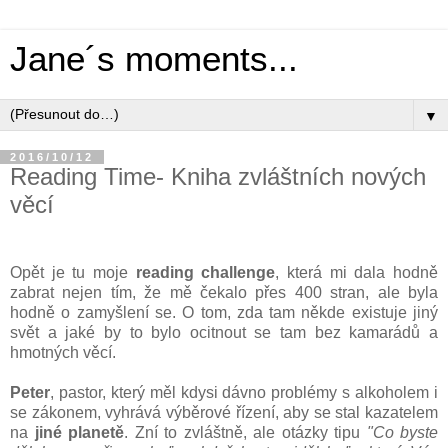
Jane´s moments...
▼
2016/10/12
Reading Time- Kniha zvláštních nových
věcí
Opět je tu moje
reading challenge
, která mi dala hodně
zabrat nejen tím, že mě čekalo přes 400 stran, ale byla
hodně o zamyšlení se. O tom, zda tam někde existuje jiný
svět a jaké by to bylo ocitnout se tam bez kamarádů a
hmotných věcí.
Peter
, pastor, který měl kdysi dávno problémy s alkoholem i
se zákonem, vyhrává výběrové řízení, aby se stal kazatelem
na
jiné planetě
. Zní to zvláštně, ale otázky tipu
"Co byste