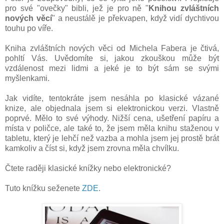
pro své "ovečky" bibli, jež je pro ně "
Knihou zvláštních
nových věcí
" a neustálě je překvapen, když vidí dychtivou
touhu po víře.
Kniha zvláštních nových věci od Michela Fabera je čtivá,
pohltí Vás. Uvědomíte si, jakou zkouškou může být
vzdálenost mezi lidmi a jeké je to být sám se svými
myšlenkami.
Jak vidíte, tentokráte jsem nesáhla po klasické vázané
knize, ale objednala jsem si elektronickou verzi. Vlastně
poprvé. Mělo to své výhody. Nižší cena, ušetření papíru a
místa v poličce, ale také to, že jsem měla knihu staženou v
tabletu, který je lehčí než vazba a mohla jsem jej prostě brát
kamkoliv a číst si, když jsem zrovna měla chvílku.
Čtete raději klasické knížky nebo elektronické?
Tuto knížku seženete
ZDE
.