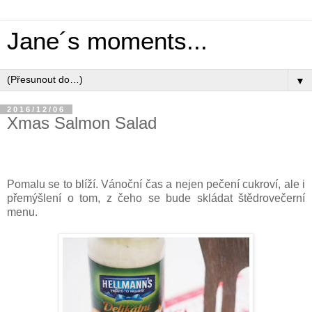
Jane´s moments...
▼
2016/12/06
Xmas Salmon Salad
Pomalu se to blíží. Vánoční čas a nejen pečení cukroví, ale i
přemýšlení o tom, z čeho se bude skládat štědrovečerní
menu.