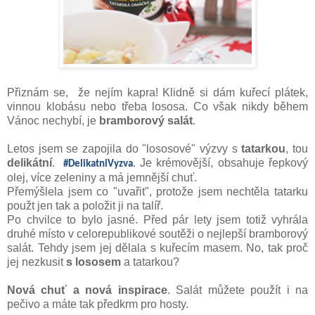
Přiznám se, že nejím kapra! Klidně si dám kuřecí plátek,
vinnou klobásu nebo třeba lososa. Co však nikdy během
Vánoc nechybí, je
bramborový salát
.
Letos jsem se zapojila do "lososové" výzvy s
tatarkou
, tou
delikátní
.
Je krémovější, obsahuje řepkový
#DelikatniVyzva
.
olej, více zeleniny a má jemnější chuť.
Přemýšlela jsem co "uvařit", protože jsem nechtěla tatarku
použt jen tak a položit ji na talíř.
Po chvilce to bylo jasné. Před pár lety jsem totiž vyhrála
druhé místo v celorepublikové soutěži o nejlepší bramborový
salát. Tehdy jsem jej dělala s kuřecím masem. No, tak proč
jej nezkusit
s lososem
a tatarkou?
Nová chuť a nová inspirace
. Salát můžete použít i na
pečivo a máte tak předkrm pro hosty.