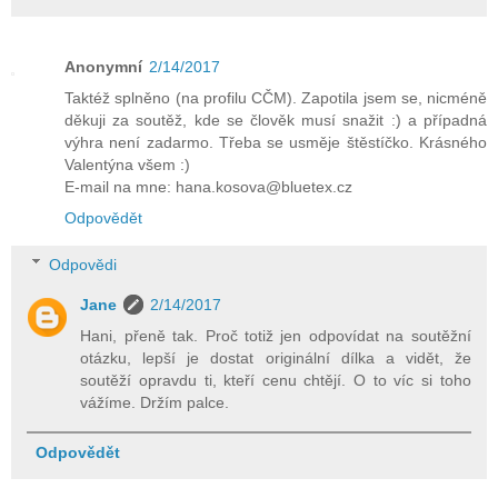
Anonymní
2/14/2017
Taktéž splněno (na profilu CČM). Zapotila jsem se, nicméně
děkuji za soutěž, kde se člověk musí snažit :) a případná
výhra není zadarmo. Třeba se usměje štěstíčko. Krásného
Valentýna všem :)
E-mail na mne: hana.kosova@bluetex.cz
Odpovědět
Odpovědi
Jane
2/14/2017
Hani, přeně tak. Proč totiž jen odpovídat na soutěžní
otázku, lepší je dostat originální dílka a vidět, že
soutěží opravdu ti, kteří cenu chtějí. O to víc si toho
vážíme. Držím palce.
Odpovědět