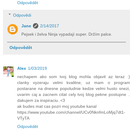
Odpovědět
Odpovědi
Jane
2/14/2017
Pejsek i želva Ninja vypadají super. Držím palce.
Odpovědět
Alex
1/03/2019
nechapem ako som tvoj blog mohla objavit az teraz :)
clanky vyzeraju velmi kvalitne, uz mam o program
postarane na dnesne popoludnie kedze velmi husto snezi,
uvarim caj a zacnem citat cely tvoj blog pekne postupne ..
dakujem za inspiraciu..<3
ak budes mat cas pozri moj youtube kanal
https://www.youtube.com/channel/UCv0NknfmLoMjq7dt1-
VTyTA
Odpovědět