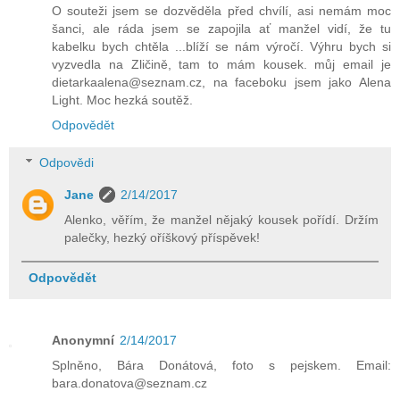
O souteži jsem se dozvěděla před chvílí, asi nemám moc
šanci, ale ráda jsem se zapojila ať manžel vidí, že tu
kabelku bych chtěla ...blíží se nám výročí. Výhru bych si
vyzvedla na Zličině, tam to mám kousek. můj email je
dietarkaalena@seznam.cz, na faceboku jsem jako Alena
Light. Moc hezká soutěž.
Odpovědět
Odpovědi
Jane
2/14/2017
Alenko, věřím, že manžel nějaký kousek pořídí. Držím
palečky, hezký oříškový příspěvek!
Odpovědět
Anonymní
2/14/2017
Splněno, Bára Donátová, foto s pejskem. Email:
bara.donatova@seznam.cz