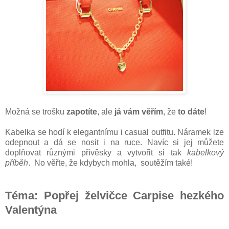
Možná se trošku
zapotíte
, ale
já vám věřím
, že
to dáte
!
Kabelka se hodí k elegantnímu i casual outfitu. Náramek lze
odepnout a dá se nosit i na ruce. Navíc si jej můžete
doplňovat různými přívěsky a vytvořit si tak
kabelkový
příběh
. No věřte, že kdybych mohla, soutěžím také!
Téma:
Popřej želvičce Carpise hezkého
Valentýna