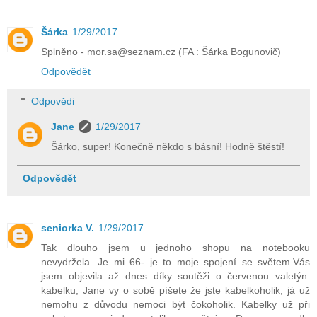
Šárka
1/29/2017
Splněno - mor.sa@seznam.cz (FA : Šárka Bogunovič)
Odpovědět
Odpovědi
Jane
1/29/2017
Šárko, super! Konečně někdo s básní! Hodně štěstí!
Odpovědět
seniorka V.
1/29/2017
Tak dlouho jsem u jednoho shopu na notebooku
nevydržela. Je mi 66- je to moje spojení se světem.Vás
jsem objevila až dnes díky soutěži o červenou valetýn.
kabelku, Jane vy o sobě píšete že jste kabelkoholik, já už
nemohu z důvodu nemoci být čokoholik. Kabelky už při