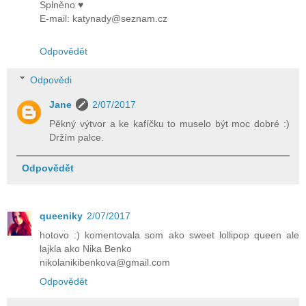
Splněno ♥
E-mail: katynady@seznam.cz
Odpovědět
Odpovědi
Jane
2/07/2017
Pěkný výtvor a ke kafíčku to muselo být moc dobré :)
Držím palce.
Odpovědět
queeniky
2/07/2017
hotovo :) komentovala som ako sweet lollipop queen ale
lajkla ako Nika Benko
nikolanikibenkova@gmail.com
Odpovědět