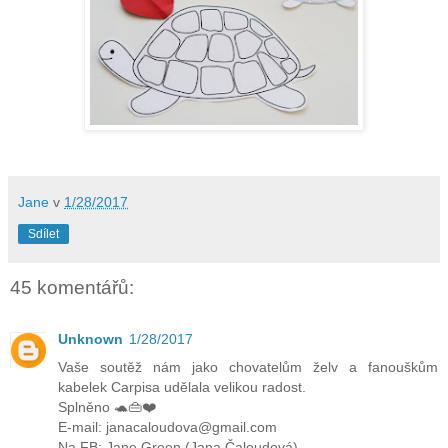
Jane
v
1/28/2017
Sdílet
45 komentářů:
Unknown
1/28/2017
Vaše soutěž nám jako chovatelům želv a fanouškům
kabelek Carpisa udělala velikou radost.
Splněno 🐢👜❤️
E-mail: janacaloudova@gmail.com
Na FB: Jane Green (Jana Čaloudová)