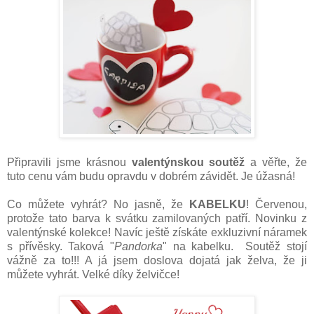
Připravili jsme krásnou
valentýnskou soutěž
a věřte, že
tuto cenu vám budu opravdu v dobrém závidět. Je úžasná!
Co můžete vyhrát? No jasně, že
KABELKU
! Červenou,
protože tato barva k svátku zamilovaných patří. Novinku z
valentýnské kolekce! Navíc ještě získáte exkluzivní náramek
s přívěsky. Taková "
Pandorka
" na kabelku. Soutěž stojí
vážně za to!!! A já jsem doslova dojatá jak želva, že ji
můžete vyhrát. Velké díky želvičce!