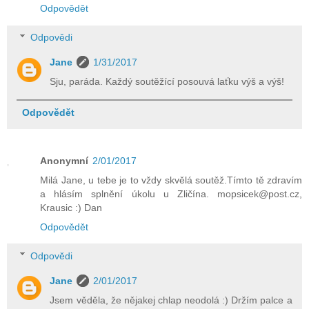
Odpovědět
Odpovědi
Jane
1/31/2017
Sju, paráda. Každý soutěžící posouvá laťku výš a výš!
Odpovědět
Anonymní
2/01/2017
Milá Jane, u tebe je to vždy skvělá soutěž.Tímto tě zdravím
a hlásím splnění úkolu u Zličína. mopsicek@post.cz,
Krausic :) Dan
Odpovědět
Odpovědi
Jane
2/01/2017
Jsem věděla, že nějakej chlap neodolá :) Držím palce a