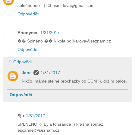
splněnoooo :-) <3 hsmidova@gmail.com
Odpovědět
Anonymní
1/31/2017
�� Splněno �� Nikola.pojikarova@seznam.cz
Odpovědět
Odpovědi
Jane
1/31/2017
Nikčo, máme stejné procházky po CČM :), držím palce.
Odpovědět
Sju
1/31/2017
SPLNĚNO ♡ Byla to sranda :) krásná soutěž
escandel@seznam.cz