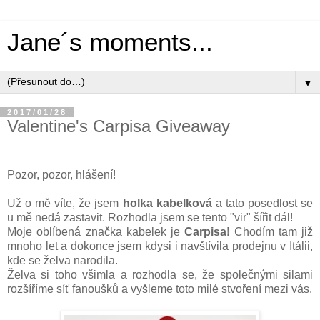
Jane´s moments...
▼
2017/01/28
Valentine's Carpisa Giveaway
Pozor, pozor, hlášení!
Už o mě víte, že jsem
holka kabelková
a tato posedlost se
u mě nedá zastavit. Rozhodla jsem se tento "vir" šířit dál!
Moje oblíbená značka kabelek je
Carpisa
! Chodím tam již
mnoho let a dokonce jsem kdysi i navštívila prodejnu v Itálii,
kde se želva narodila.
Želva si toho všimla a rozhodla se, že společnými silami
rozšíříme síť fanoušků a vyšleme toto milé stvoření mezi vás.