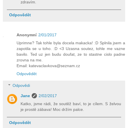
zdravím.
Odpovědět
Anonymní
2/01/2017
Uprimne? Tak tohle byla docela makacka! :D Splnila jsem a
zapotila se u toho. :D <3 Uzasna soutez, tohle me vazne
bavilo. Ted uz jen budu doufat, ze to stastne cislo padne
zrovna na me.
Email: katevaclavkova@seznam.cz
Odpovědět
Odpovědi
Jane
2/02/2017
Katko, jsme rádi, že soutěž baví, to je cílem. S želvou
je prostě zábava! Moc držím palce.
Odpovědět