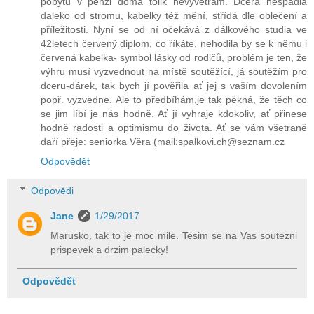
pobytu v penzi doma tolik nevyvětrám. Dcera nespadla
daleko od stromu, kabelky též mění, střídá dle oblečení a
příležitosti. Nyní se od ní očekává z dálkového studia ve
42letech červený diplom, co říkáte, nehodila by se k němu i
červená kabelka- symbol lásky od rodičů, problém je ten, že
výhru musí vyzvednout na místě soutěžící, já soutěžím pro
dceru-dárek, tak bych jí pověřila ať jej s vaším dovolením
popř. vyzvedne. Ale to předbíhám,je tak pěkná, že těch co
se jim líbí je nás hodně. Ať jí vyhraje kdokoliv, ať přinese
hodně radosti a optimismu do života. Ať se vám všetraně
daří přeje: seniorka Věra (mail:spalkovi.ch@seznam.cz
Odpovědět
Odpovědi
Jane
1/29/2017
Marusko, tak to je moc mile. Tesim se na Vas soutezni
prispevek a drzim palecky!
Odpovědět