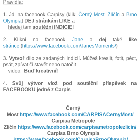
Pravidla:
1. Jdi na facebook Carpisy (klik:
Černý Most
,
Zličín
a
Brno
Olympia
)
DEJ stránkám LIKE
a
hledej
tam
soutěžní INDICIE
!
2. Klikni na facebook
Jane
a
dej
také
like
stránce
(
https://www.facebook.com/JanesMoments/
)
3.
Vytvoř
dílo ze zadaných indicií. Můžeš kreslit, fotit, péct,
psát, zpívat či stavět nebo natočit
video.
Buď kreativní!
4.
Svůj výtvor vlož pod soutěžní příspěvek na
FACEBOOKU jedné z Carpis
Černý
Most
https://www.facebook.com/CARPISACernyMost/
Carpisa Metropole
Zličín
https://www.facebook.com/carpisametropolezlicin/
Carpisa Brno Olympia
https://www.facebook.com/CarpisaBrnoOlympia/