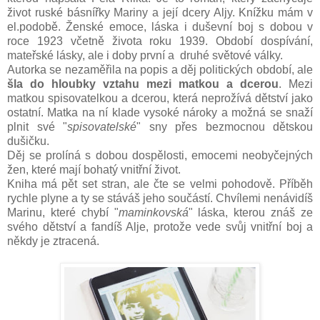
život ruské básnířky Mariny a její dcery Aljy. Knížku mám v
el.podobě. Ženské emoce, láska i duševní boj s dobou v
roce 1923 včetně života roku 1939. Období dospívání,
mateřské lásky, ale i doby první a druhé světové války.
Autorka se nezaměřila na popis a děj politických období, ale
šla do hloubky vztahu mezi matkou a dcerou
. Mezi
matkou spisovatelkou a dcerou, která neprožívá dětství jako
ostatní. Matka na ní klade vysoké nároky a možná se snaží
plnit své "
spisovatelské
" sny přes bezmocnou dětskou
dušičku.
Děj se prolíná s dobou dospělosti, emocemi neobyčejných
žen, které mají bohatý vnitřní život.
Kniha má pět set stran, ale čte se velmi pohodově. Příběh
rychle plyne a ty se stáváš jeho součástí. Chvílemi nenávidíš
Marinu, které chybí "
maminkovská
" láska, kterou znáš ze
svého dětství a fandíš Alje, protože vede svůj vnitřní boj a
někdy je ztracená.