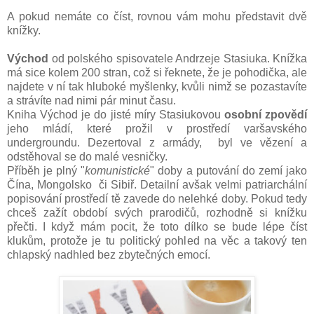
A pokud nemáte co číst, rovnou vám mohu představit dvě
knížky.
Východ
od polského spisovatele Andrzeje Stasiuka. Knížka
má sice kolem 200 stran, což si řeknete, že je pohodička, ale
najdete v ní tak hluboké myšlenky, kvůli nimž se pozastavíte
a strávíte nad nimi pár minut času.
Kniha Východ je do jisté míry Stasiukovou
osobní zpovědí
jeho mládí, které prožil v prostředí varšavského
undergroundu. Dezertoval z armády, byl ve vězení a
odstěhoval se do malé vesničky.
Příběh je plný "
komunistické
" doby a putování do zemí jako
Čína, Mongolsko či Sibiř. Detailní avšak velmi patriarchální
popisování prostředí tě zavede do nelehké doby. Pokud tedy
chceš zažít období svých prarodičů, rozhodně si knížku
přečti. I když mám pocit, že toto dílko se bude lépe číst
klukům, protože je tu politický pohled na věc a takový ten
chlapský nadhled bez zbytečných emocí.