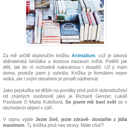
Za mě určitě doporučím knížku
Animálium
, což je taková
sběratelská lahůdka a doslova muzeum zvířat. Potěší jak
děti, tak do ní rozhodně nakouknou i dospělí. Už ji mám
doma, protože jsem ji vyhrála. Knížka je formátem nejen
velká, ale i svým obsahem je prostě nádherná!
Jako pejskařka se těším na povídky plné psích dobrodružství
od známých osobností jako je Richard Genzer, Lukáš
Pavlásek či Marta Kubišová.
Se psem mě baví svět
se v
obchodech objeví v září.
V srpnu vyjde
Jezte živě, jezte zdravě- dostaňte z jídla
maximum
. Tj. knížka plná raw stravy. Máte chuť?