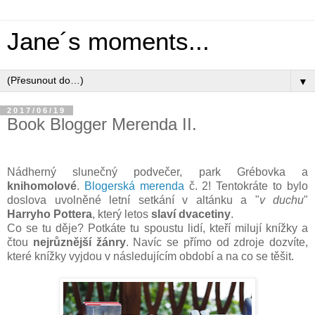
Jane´s moments...
▼
2017/06/19
Book Blogger Merenda II.
Nádherný slunečný podvečer, park Grébovka a
knihomolové
.
Blogerská merenda
č. 2! Tentokráte to bylo
doslova uvolněné letní setkání v altánku a "
v duchu
"
Harryho Pottera
, který letos
slaví dvacetiny
.
Co se tu děje? Potkáte tu spoustu lidí, kteří milují knížky a
čtou
nejrůznější žánry
. Navíc se přímo od zdroje dozvíte,
které knížky vyjdou v následujícím období a na co se těšit.