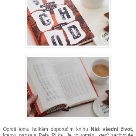
Oproti tomu holkám doporučím knihu
Náš všední život
,
kterou napsala Pela Riika. Je to román, který zachycuje