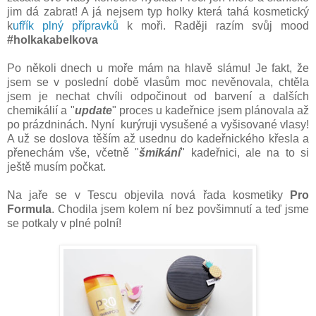
jim dá zabrat! A já nejsem typ holky která tahá kosmetický
k
ufřík plný přípravků
k moři. Raději razím svůj mood
#holkakabelkova
Po několi dnech u moře mám na hlavě slámu! Je fakt, že
jsem se v poslední době vlasům moc nevěnovala, chtěla
jsem je nechat chvíli odpočinout od barvení a dalších
chemikálií a "
update
" proces u kadeřnice jsem plánovala až
po prázdninách. Nyní kurýruji vysušené a vyšisované vlasy!
A už se doslova těším až usednu do kadeřnického křesla a
přenechám vše, včetně "
šmikání
" kadeřnici, ale na to si
ještě musím počkat.
Na jaře se v Tescu objevila nová řada kosmetiky
Pro
Formula
. Chodila jsem kolem ní bez povšimnutí a teď jsme
se potkaly v plné polní!