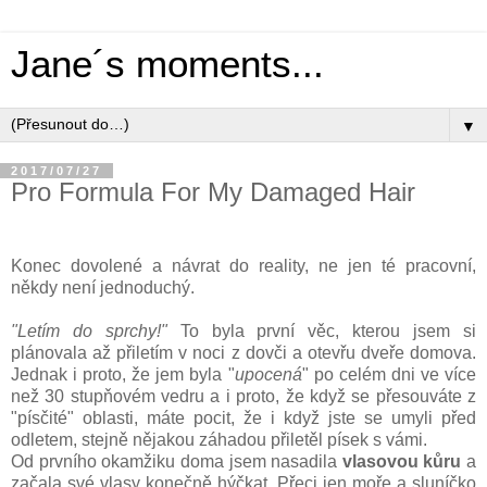
Jane´s moments...
▼
2017/07/27
Pro Formula For My Damaged Hair
Konec dovolené a návrat do reality, ne jen té pracovní,
někdy není jednoduchý.
"Letím do sprchy!"
To byla první věc, kterou jsem si
plánovala až přiletím v noci z dovči a otevřu dveře domova.
Jednak i proto, že jem byla "
upocená
" po celém dni ve více
než 30 stupňovém vedru a i proto, že když se přesouváte z
"písčité" oblasti, máte pocit, že i když jste se umyli před
odletem, stejně nějakou záhadou přiletěl písek s vámi.
Od prvního okamžiku doma jsem nasadila
vlasovou kůru
a
začala své vlasy konečně hýčkat. Přeci jen moře a sluníčko