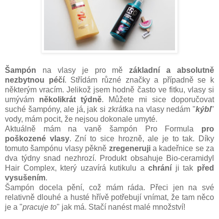
Šampón
na vlasy je pro mě
základní a absolutně
nezbytnou péčí
. Střídám různé značky a případně se k
některým vracím. Jelikož jsem hodně často ve fitku, vlasy si
umývám
několikrát týdně
. Můžete mi sice doporučovat
suché šampóny, ale já, jak si zkrátka na vlasy nedám "
kýbl
"
vody, mám pocit, že nejsou dokonale umyté.
Aktuálně mám na vaně šampón Pro Formula
pro
poškozené vlasy
. Zní to sice hrozně, ale je to tak. Díky
tomuto šampónu vlasy pěkně
zregeneruji
a kadeřnice se za
dva týdny snad nezhrozí. Produkt obsahuje Bio-ceramidyl
Hair Complex, který uzavírá kutikulu a
chrání
ji tak
před
vysušením
.
Šampón docela pění, což mám ráda. Přeci jen na své
relativně dlouhé a husté hřívě potřebují vnímat, že tam něco
je a "
pracuje to
" jak má. Stačí nanést malé množství!