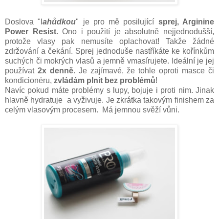
Doslova "l
ahůdkou
" je pro mě posilující
sprej, Arginine
Power Resist
. Ono i použití je absolutně nejjednodušší,
protože vlasy pak nemusíte oplachovat! Takže žádné
zdržování a čekání. Sprej jednoduše nastříkáte ke kořínkům
suchých či mokrých vlasů a jemně vmasírujete. Ideální je jej
používat
2x denně
. Je zajímavé, že tohle oproti masce či
kondicionéru,
zvládám plnit bez problémů
!
Navíc pokud máte problémy s lupy, bojuje i proti nim. Jinak
hlavně hydratuje a vyživuje. Je zkrátka takovým finishem za
celým vlasovým procesem. Má jemnou svěží vůni.