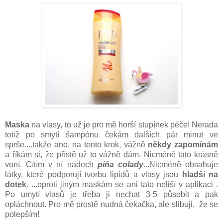
Maska
na vlasy, to už je pro mě horší stupínek péče! Nerada
totiž po smytí šampónu čekám dalších pár minut ve
sprše....takže ano, na tento krok, vážně
někdy zapomínám
a říkám si, že přístě už to vážně dám. Nicméně tato krásně
voní. Cítím v ní nádech
piňa colady
...Nicméně obsahuje
látky, které podporují tvorbu lipidů a vlasy jsou
hladší na
dotek
. ...oproti jiným maskám se ani tato neliší v aplikaci .
Po umytí vlasů je třeba ji nechat 3-5 působit a pak
opláchnout. Pro mě prostě nudná čekačka, ale slibuji, že se
polepším!