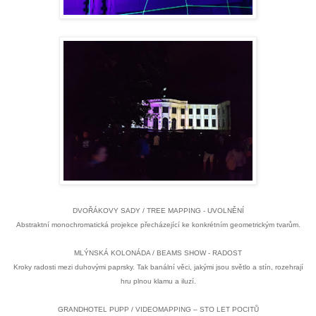
DVOŘÁKOVY SADY / TREE MAPPING - UVOLNĚNÍ
Abstraktní monochromatická projekce přecházející ke konkrétním geometrickým tvarům.
MLÝNSKÁ KOLONÁDA / BEAMS SHOW - RADOST
Kroky radosti mezi duhovými paprsky. Tak banální věci, jakými jsou světlo a stín, rozehrají
hru plnou klamu a iluzí.
GRANDHOTEL PUPP / VIDEOMAPPING – STO LET POCITŮ