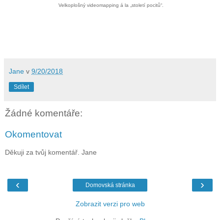
Velkoplošný videomapping á la „století pocitů“.
Jane
v
9/20/2018
Sdílet
Žádné komentáře:
Okomentovat
Děkuji za tvůj komentář. Jane
‹
›
Domovská stránka
Zobrazit verzi pro web