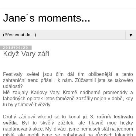
Jane´s moments...
▼
2018/09/20
Když Vary září
Festivaly světel jsou čím dál tím oblíbenější a tento
zahraniční trend přišel i k nám. Zúčastnili jste se takovéto
události?
Mě zaujaly Karlovy Vary. Kromě nádherné promenády a
lahodných oplatek letos famózně zazářily nejen v době, kdy
tu byly filmové hvězdy.
Druhý zářijový víkend se tu konal již
3. ročník festivalu
světla
. Byl to skvělý zážitek, ale hlavně moc hezky
naplánovaná akce. My, diváci, jsme nemuseli stát na jednom
místě, ale mohli jsme se pohybovat na různých lokacích