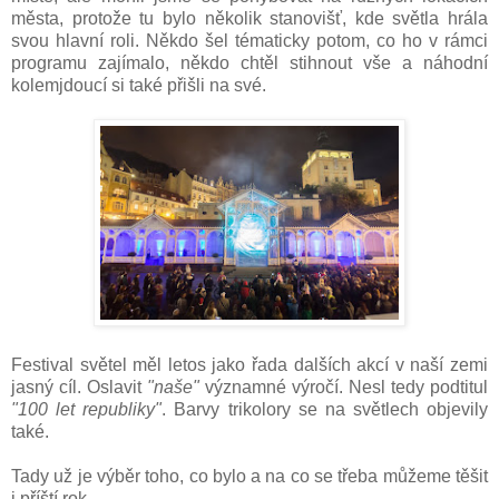
města, protože tu bylo několik stanovišť, kde světla hrála
svou hlavní roli. Někdo šel tématicky potom, co ho v rámci
programu zajímalo, někdo chtěl stihnout vše a náhodní
kolemjdoucí si také přišli na své.
Festival světel měl letos jako řada dalších akcí v naší zemi
jasný cíl. Oslavit
"naše"
významné výročí. Nesl tedy podtitul
"100 let republiky"
. Barvy trikolory se na světlech objevily
také.
Tady už je výběr toho, co bylo a na co se třeba můžeme těšit
i příští rok.