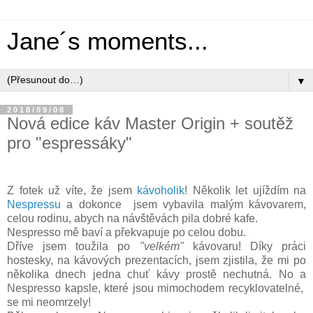
Jane´s moments...
▼
2018/09/08
Nová edice káv Master Origin + soutěž
pro "espressáky"
Z fotek už víte, že jsem
kávoholik
! Několik let ujíždím na
Nespressu
a dokonce jsem vybavila malým kávovarem,
celou rodinu, abych na návštěvách pila dobré kafe.
Nespresso mě baví a překvapuje po celou dobu.
Dříve jsem toužila po
"velkém"
kávovaru! Díky práci
hostesky, na kávových prezentacích, jsem zjistila, že mi po
několika dnech jedna chuť kávy prostě nechutná. No a
Nespresso kapsle, které jsou mimochodem recyklovatelné,
se mi neomrzely!