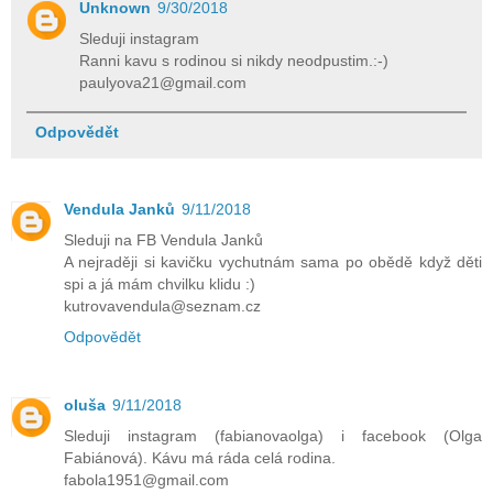
Unknown
9/30/2018
Sleduji instagram
Ranni kavu s rodinou si nikdy neodpustim.:-)
paulyova21@gmail.com
Odpovědět
Vendula Janků
9/11/2018
Sleduji na FB Vendula Janků
A nejraději si kavičku vychutnám sama po obědě když děti
spi a já mám chvilku klidu :)
kutrovavendula@seznam.cz
Odpovědět
oluša
9/11/2018
Sleduji instagram (fabianovaolga) i facebook (Olga
Fabiánová). Kávu má ráda celá rodina.
fabola1951@gmail.com