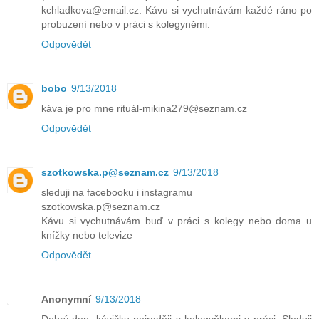
kchladkova@email.cz. Kávu si vychutnávám každé ráno po
probuzení nebo v práci s kolegyněmi.
Odpovědět
bobo
9/13/2018
káva je pro mne rituál-mikina279@seznam.cz
Odpovědět
szotkowska.p@seznam.cz
9/13/2018
sleduji na facebooku i instagramu
szotkowska.p@seznam.cz
Kávu si vychutnávám buď v práci s kolegy nebo doma u
knížky nebo televize
Odpovědět
Anonymní
9/13/2018
Dobrý den, kávičku nejraději s kolegyňkami v práci. Sleduji