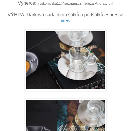
Výherce:
tryskomyska11@seznam.cz, Tereza V., gratuluji!
VÝHRA: Dárková sada dvou šálků a podšálků espresso
view