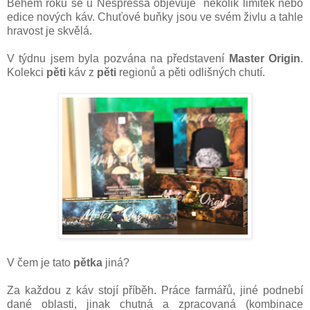
Během roku se u Nespressa objevuje několik limitek nebo
edice nových káv. Chuťové buňky jsou ve svém živlu a tahle
hravost je skvělá.
V týdnu jsem byla pozvána na představení
Master Origin
.
Kolekci
pěti
káv z
pěti
regionů a pěti odlišných chutí.
V čem je tato
pětka
jiná?
Za každou z káv stojí příběh. Práce farmářů, jiné podnebí
dané oblasti, jinak chutná a zpracovaná (kombinace