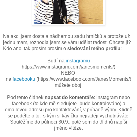
Na akci jsem dostala nádhernou sadu hrníčků a protože už
jednu mám, rozhodla jsem se vám udělat radost. Chcete ji?
Kdo ano, tak prosím prosím o
sledování mého profilu
:
Bud´ na
instagramu
https://www.instagram.com/janesmoments/)
NEBO
na
facebooku
(https://www.facebook.com/JanesMoments/)
můžete obojí
Pod tento článek
napsat do komentáře
: instagram nebo
facebook (to kde mě sledujete- bude kontrolováno) a
emailovou adresu pro kontaktování, v případě výhry. Klidně
se podělte o to, s kým si kávičku nejraději vychutnáváte.
Soutěžíme do půlnoci 30.9., poté sem do tří dnů napíši
jméno vítěze.