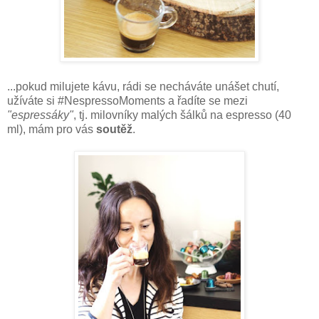
...pokud milujete kávu, rádi se necháváte unášet chutí,
užíváte si #NespressoMoments a řadíte se mezi
"espressáky"
, tj. milovníky malých šálků na espresso (40
ml), mám pro vás
soutěž
.