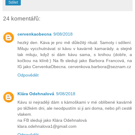
Sdílet
24 komentářů:
cervenkaobecna
9/08/2018
hezký den. Káva je pro mě důležitý rituál. Samoty i sdílení.
Miluju vycchutnávat si kávu v kavárně kamarády. a stejně
tak miluju, když si dám kávu sama, s knihou (dobře, a
kočkou na klíně:) Na fb sleduji jako Barbora Francová, na
IG jako CervenkaObecna. cervenkova.barbora@seznam.cz
Odpovědět
Klára Odehnalová
9/08/2018
Kávu si nejraději dám s kámoškami v mé oblíbené kavárně
po těžkém dni, ale neodpustím si ji ani doma, nebo při cestě
vlakem.
na FB sleduji jako Klára Odehnalová
klara.odehnalova1@gmail.com
Odpovědět