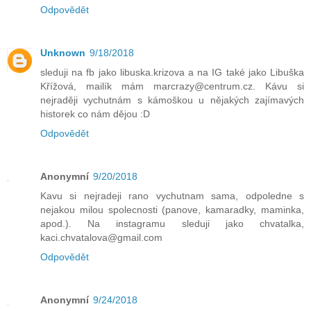
Odpovědět
Unknown
9/18/2018
sleduji na fb jako libuska.krizova a na IG také jako Libuška
Křížová, mailík mám marcrazy@centrum.cz. Kávu si
nejraději vychutnám s kámoškou u nějakých zajímavých
historek co nám dějou :D
Odpovědět
Anonymní
9/20/2018
Kavu si nejradeji rano vychutnam sama, odpoledne s
nejakou milou spolecnosti (panove, kamaradky, maminka,
apod.). Na instagramu sleduji jako chvatalka,
kaci.chvatalova@gmail.com
Odpovědět
Anonymní
9/24/2018