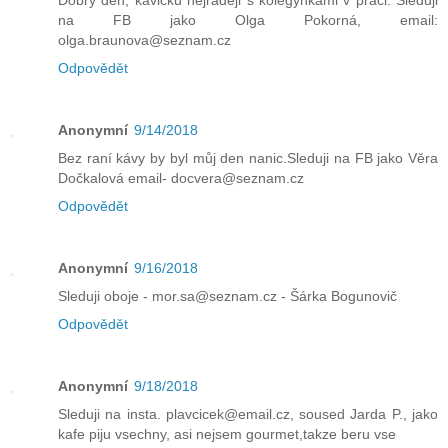
na FB jako Olga Pokorná, email:
olga.braunova@seznam.cz
Odpovědět
Anonymní
9/14/2018
Bez raní kávy by byl můj den nanic.Sleduji na FB jako Věra
Dočkalová email- docvera@seznam.cz
Odpovědět
Anonymní
9/16/2018
Sleduji oboje - mor.sa@seznam.cz - Šárka Bogunovič
Odpovědět
Anonymní
9/18/2018
Sleduji na insta. plavcicek@email.cz, soused Jarda P., jako
kafe piju vsechny, asi nejsem gourmet,takze beru vse