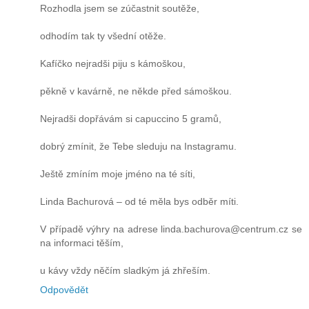
Rozhodla jsem se zúčastnit soutěže,
odhodím tak ty všední otěže.
Kafíčko nejradši piju s kámoškou,
pěkně v kavárně, ne někde před sámoškou.
Nejradši dopřávám si capuccino 5 gramů,
dobrý zmínit, že Tebe sleduju na Instagramu.
Ještě zmíním moje jméno na té síti,
Linda Bachurová – od té měla bys odběr míti.
V případě výhry na adrese linda.bachurova@centrum.cz se
na informaci těším,
u kávy vždy něčím sladkým já zhřeším.
Odpovědět