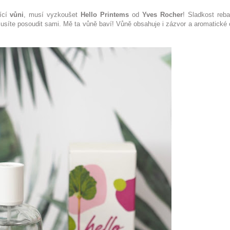
jící
vůni
, musí vyzkoušet
Hello Printems
od
Yves Rocher
! Sladkost reba
musíte posoudit sami. Mě ta vůně baví! Vůně obsahuje i zázvor a aromatické o