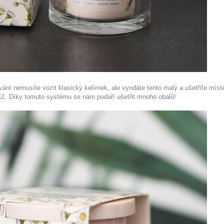
vání nemusíte vozit klasický kelímek, ale vyndáte tento malý a ušetříte mís
Kč. Díky tomuto systému se nám podaří ušetřit mnoho obalů!