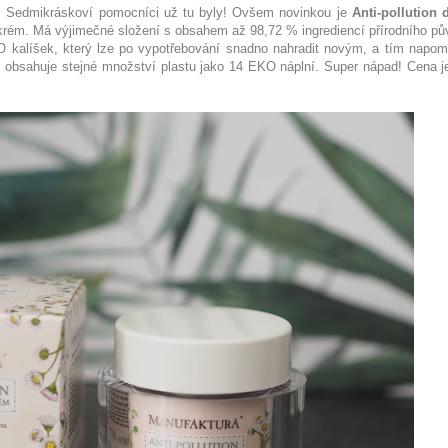
. Sedmikráskoví pomocníci už tu byly! Ovšem novinkou je
Anti-pollution 
krém.
Má výjimečné složení s obsahem až 98,72 % ingrediencí přírodního pů
KO kalíšek, který lze po vypotřebování snadno nahradit novým, a tím napom
al obsahuje stejné množství plastu jako 14 EKO náplní. Super nápad! Cena j