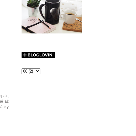
opak,
né až
ránky