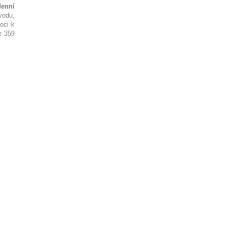
denní
vodu,
oci k
e 359