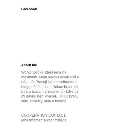
Facebook
About me
Workoholička, která jede na
maximum. Mám hlavou plnou snů a
nápadů. Pracuji jako headhunter a
blogger/influencer. Dělám to co mě
baví a užívám si momentů i když už
mi dávno není dvacet....Miluji kytky,
kafe, kabelky, auta a hafany.
COOPERATION-CONTACT:
janesmoments@centrum.cz