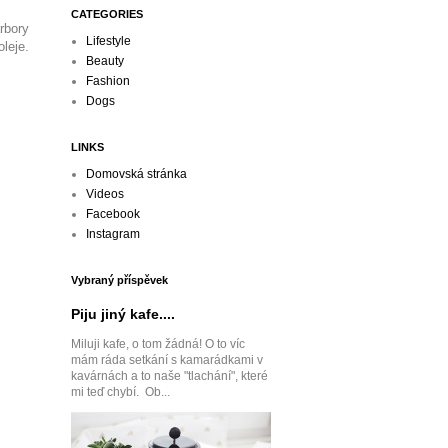
CATEGORIES
rbory
Lifestyle
leje.
Beauty
Fashion
Dogs
LINKS
Domovská stránka
Videos
Facebook
Instagram
Vybraný příspěvek
Piju jiný kafe....
Miluji kafe, o tom žádná! O to víc
mám ráda setkání s kamarádkami v
kavárnách a to naše "tlachání", které
mi teď chybí. Ob...