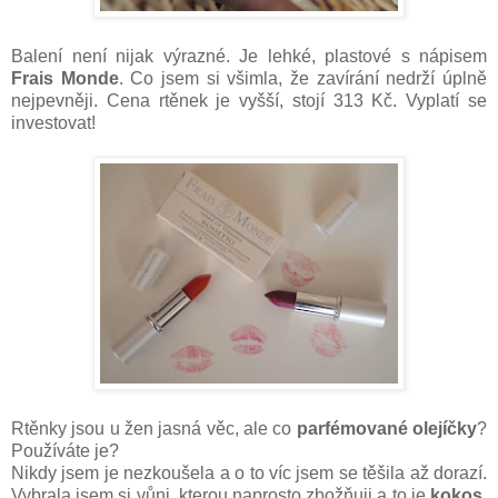
Balení není nijak výrazné. Je lehké, plastové s nápisem
Frais Monde
. Co jsem si všimla, že zavírání nedrží úplně
nejpevněji. Cena rtěnek je vyšší, stojí 313 Kč. Vyplatí se
investovat!
Rtěnky jsou u žen jasná věc, ale co
parfémované olejíčky
?
Používáte je?
Nikdy jsem je nezkoušela a o to víc jsem se těšila až dorazí.
Vybrala jsem si vůni, kterou naprosto zbožňuji a to je
kokos
.