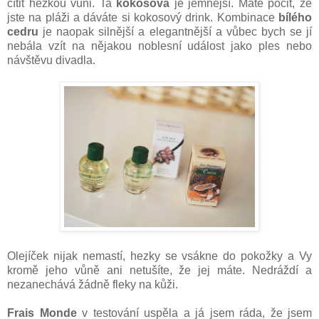
cítit hezkou vůni. Ta
kokosová
je jemnější. Máte pocit, že
jste na pláži a dáváte si kokosový drink. Kombinace
bílého
cedru
je naopak silnější a elegantnější a vůbec bych se jí
nebála vzít na nějakou noblesní událost jako ples nebo
návštěvu divadla.
Olejíček nijak nemastí, hezky se vsákne do pokožky a Vy
kromě jeho vůně ani netušíte, že jej máte. Nedráždí a
nezanechává žádně fleky na kůži.
Frais Monde
v testování uspěla a já jsem ráda, že jsem