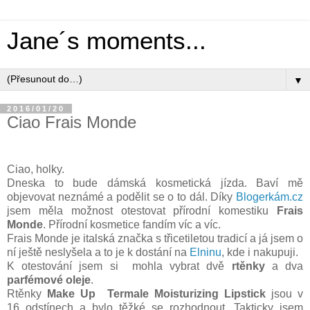
Jane´s moments...
▼
2016/01/20
Ciao Frais Monde
Ciao, holky.
Dneska to bude dámská kosmetická jízda. Baví mě
objevovat neznámé a podělit se o to dál. Díky
Blogerkám.cz
jsem měla možnost otestovat přírodní komestiku
Frais
Monde
. Přírodní kosmetice fandím víc a víc.
Frais Monde je italská značka s třicetiletou tradicí a já jsem o
ní ještě neslyšela a to je k dostání na
Elninu
, kde i nakupuji.
K otestování jsem si mohla vybrat
dvě
rtěnky
a dva
parfémové oleje
.
Rtěnky
Make Up Termale Moisturizing Lipstick
jsou v
16 odstínech a bylo těžké se rozhodnout. Takticky jsem