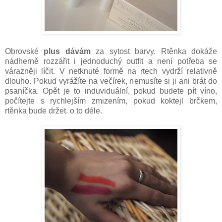
Obrovské
plus dávám
za sytost barvy. Rtěnka dokáže
nádherně rozzářit i jednoduchý outfit a není potřeba se
várazněji líčit. V netknuté formě na rtech vydrží relativně
dlouho. Pokud vyrážíte na večírek, nemusíte si ji ani brát do
psaníčka. Opět je to induviduální, pokud budete pít víno,
počítejte s rychlejším zmizením, pokud koktejl brčkem,
rtěnka bude držet. o to déle.