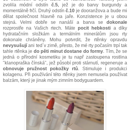
zvolila módní odstín
č.5,
jež je do barvy burgundy a
momentálně frčí. Druhý odstín
č.10
je dooranžova a bude mi
dělat společnost hlavně na jaře. Konzistence je u obou
stejná. Velmi dobře se nanáší a barva se
dokonale
rozprostře na Vašich rtech. Máte
pocit hebkosti
a díky
hydratačním složkám a termálním minerálům jsou rty
dokonale chráněny. Mohu potvrdit, že rtěnky opravdu
nevysušují
ani ted´v zimě, přesto, že mé rty počasím trpí tak
tahle rtěnka je
do pěti minut dostane do formy
. Tím, že se
jedná o přírodní kosmetiku je tu např zastoupena rostlina
"klanopraška čínská", jež působí proti stárnutí, regeneruje a
obnovuje pružnost pokožky rtů
. Stimuluje i produkci
kolagenu. Při používání této rtěnky jsem nemusela používat
balzám, který je jinak mým zimním bodyguardem.