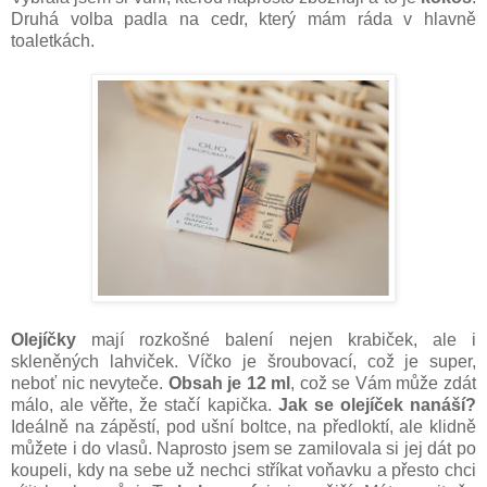
Druhá volba padla na cedr, který mám ráda v hlavně
toaletkách.
Olejíčky
mají rozkošné balení nejen krabiček, ale i
skleněných lahviček. Víčko je šroubovací, což je super,
neboť nic nevyteče.
Obsah je 12 ml
, což se Vám může zdát
málo, ale věřte, že stačí kapička.
Jak se olejíček nanáší?
Ideálně na zápěstí, pod ušní boltce, na předloktí, ale klidně
můžete i do vlasů. Naprosto jsem se zamilovala si jej dát po
koupeli, kdy na sebe už nechci stříkat voňavku a přesto chci