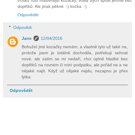
trošku ruší masivnější kozačky, volila bych spíše jemné bez
doplňků. Ale jinak pěkné :-) kočka :-)
Odpovědět
Odpovědi
Jane
12/04/2016
Bohužel jiné kozačky nemám, a vlastně tyto už také ne,
protože jsem je totálně dochodila, potřebuji sehnat
nové, ale zatím se mi nedaří, chci úplně hladké bez
doplňků na rovném či mini podpatku, ale pořád ne a ne
nějaké najít. Když už nějaké najdu, nezapnu je přes
lýtka.
Odpovědět