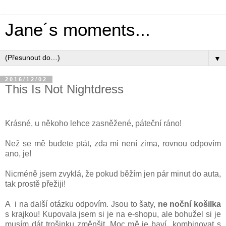
Jane´s moments...
▼
2016/12/02
This Is Not Nightdress
Krásné, u někoho lehce zasněžené, páteční ráno!
Než se mě budete ptát, zda mi není zima, rovnou odpovím
ano, je!
Nicméně jsem zvyklá, že pokud běžím jen pár minut do auta,
tak prostě přežiji!
A i na další otázku odpovím. Jsou to šaty,
ne noční košilka
s krajkou! Kupovala jsem si je na e-shopu, ale bohužel si je
musím dát trošinku změnšit. Moc mě je baví kombinovat s