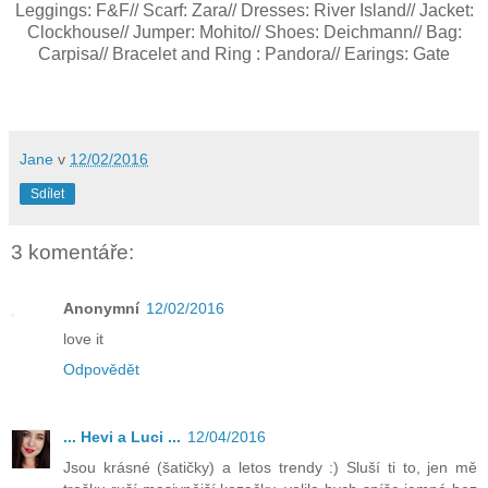
Leggings: F&F// Scarf: Zara// Dresses: River Island// Jacket:
Clockhouse// Jumper: Mohito// Shoes: Deichmann// Bag:
Carpisa// Bracelet and Ring : Pandora// Earings: Gate
Jane
v
12/02/2016
Sdílet
3 komentáře:
Anonymní
12/02/2016
love it
Odpovědět
... Hevi a Luci ...
12/04/2016
Jsou krásné (šatičky) a letos trendy :) Sluší ti to, jen mě