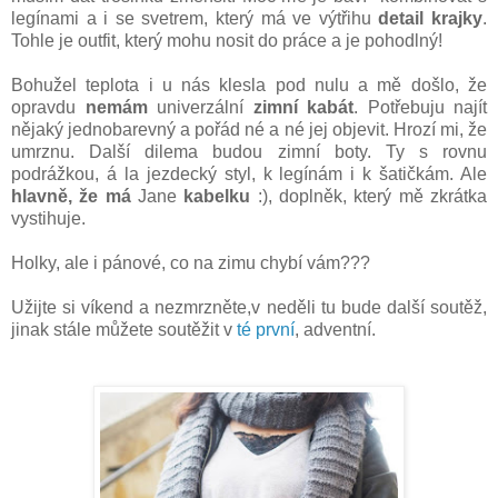
legínami a i se svetrem, který má ve výtřihu
detail krajky
.
Tohle je outfit, který mohu nosit do práce a je pohodlný!
Bohužel teplota i u nás klesla pod nulu a mě došlo, že
opravdu
nemám
univerzální
zimní kabát
. Potřebuju najít
nějaký jednobarevný a pořád né a né jej objevit. Hrozí mi, že
umrznu. Další dilema budou zimní boty. Ty s rovnu
podrážkou, á la jezdecký styl, k legínám i k šatičkám. Ale
hlavně, že má
Jane
kabelku
:), doplněk, který mě zkrátka
vystihuje.
Holky, ale i pánové, co na zimu chybí vám???
Užijte si víkend a nezmrzněte,v neděli tu bude další soutěž,
jinak stále můžete soutěžit v
té první
, adventní.