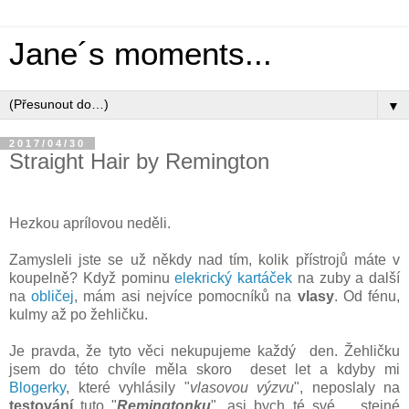
Jane´s moments...
▼
2017/04/30
Straight Hair by Remington
Hezkou aprílovou neděli.
Zamysleli jste se už někdy nad tím, kolik přístrojů máte v
koupelně? Když pominu
elekrický kartáček
na zuby a další
na
obličej
, mám asi nejvíce pomocníků na
vlasy
. Od fénu,
kulmy až po žehličku.
Je pravda, že tyto věci nekupujeme každý den. Žehličku
jsem do této chvíle měla skoro deset let a kdyby mi
Blogerky
, které vyhlásily "
vlasovou výzvu
", neposlaly na
testování
tuto "
Remingtonku
", asi bych té své, stejné