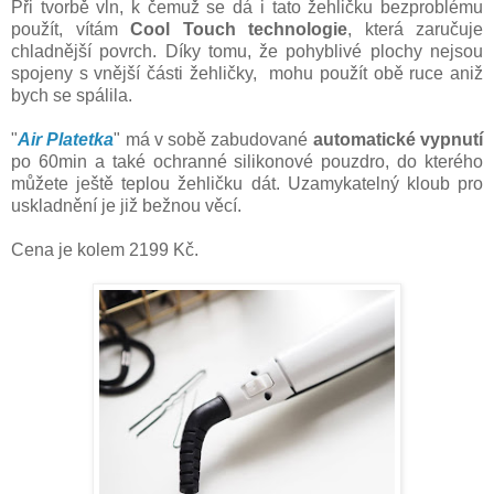
Při tvorbě vln, k čemuž se dá i tato žehličku bezproblému
použít, vítám
Cool Touch technologie
, která
zaručuje
chladnější povrch. Díky tomu, že pohyblivé plochy nejsou
spojeny s vnější části žehličky, mohu použít obě ruce aniž
bych se spálila.
"
Air Platetka
" má v sobě zabudované
automatické vypnutí
po 60min a také ochranné silikonové pouzdro, do kterého
můžete ještě teplou žehličku dát. Uzamykatelný kloub pro
uskladnění je již bežnou věcí.
Cena je kolem 2199 Kč.