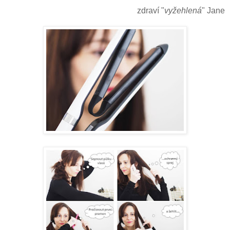
zdraví "
vyžehlená
" Jane