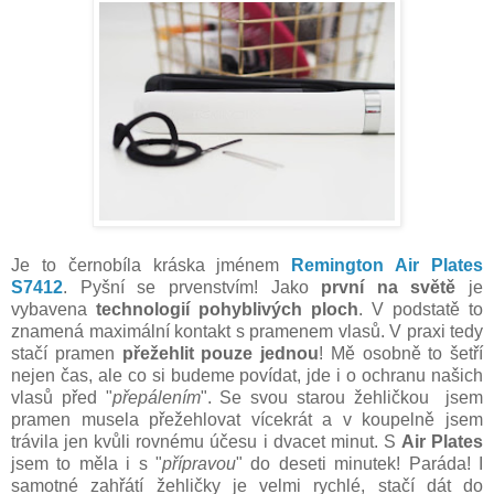
Je to černobíla kráska jménem
Remington Air Plates
S7412
. Pyšní se prvenstvím! Jako
první na světě
je
vybavena
technologií pohyblivých ploch
. V podstatě to
znamená maximální kontakt s pramenem vlasů. V praxi tedy
stačí pramen
přežehlit
pouze jednou
! Mě osobně to šetří
nejen čas, ale co si budeme povídat, jde i o ochranu našich
vlasů před "
přepálením
". Se svou starou žehličkou jsem
pramen musela přežehlovat vícekrát a v koupelně jsem
trávila jen kvůli rovnému účesu i dvacet minut. S
Air Plates
jsem to měla i s "
přípravou
" do deseti minutek! Paráda! I
samotné zahřátí žehličky je velmi rychlé, stačí dát do