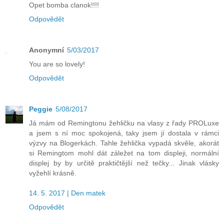
Opet bomba clanok!!!!
Odpovědět
Anonymní
5/03/2017
You are so lovely!
Odpovědět
Peggie
5/08/2017
Já mám od Remingtonu žehličku na vlasy z řady PROLuxe
a jsem s ní moc spokojená, taky jsem jí dostala v rámci
výzvy na Blogerkách. Tahle žehlička vypadá skvěle, akorát
si Remingtom mohl dát záležet na tom displeji, normální
displej by by určitě praktičtější než tečky... Jinak vlásky
vyžehlí krásně.
14. 5. 2017 | Den matek
Odpovědět