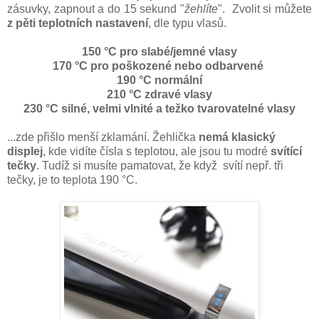
zásuvky, zapnout a do 15 sekund "
žehlíte
". Zvolit si můžete
z pěti teplotních nastavení
, dle typu vlasů.
150 °C pro slabé/jemné vlasy
170 °C pro poškozené nebo odbarvené
190 °C normální
210 °C zdravé vlasy
230 °C silné, velmi vlnité a težko tvarovatelné vlasy
...zde přišlo menší zklamání. Žehlička
nemá klasický
displej
, kde vidíte čísla s teplotou, ale jsou tu modré
svítící
tečky
. Tudíž si musíte pamatovat, že když svítí nepř. tři
tečky, je to teplota 190 °C.