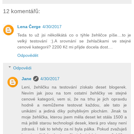
12 komentářů:
Lena Čerge
4/30/2017
Teda to už jsi několikátá co o týhle žehličce píše....to je
velký testování :).A srovnání se žehlačikami ve stejné
cenové kategorii? 2200 Kč mi přijde docela dost....
Odpovědět
Odpovědi
Jane
4/30/2017
Leni, žehličku na testování získalo deset blogerek.
Nevím jak jsou na tom ostatní žehličky ve stejné
cenové kategorii, vem si, že na trhu je jich opravdu
hodně a nemůžeme testovat každou, ale tato je
unikátní a jediná díky pohyblivým plochám. Jinak ta
moje žehlička, kterou jsem měla deset let stála 1500 a
má ještě starou technologii desek, která pro vlasy není
zdravá. I tak to tehdy za ní byla pálka. Pokud zvažuješ