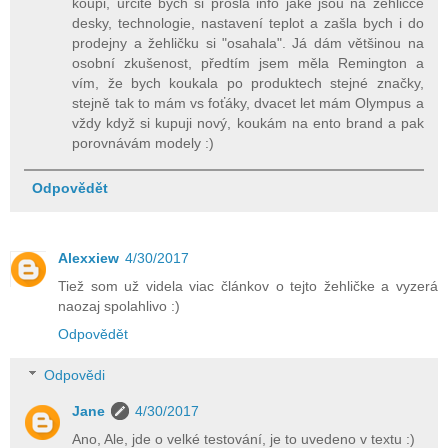
koupi, určitě bych si prošla info jaké jsou na žehličce
desky, technologie, nastavení teplot a zašla bych i do
prodejny a žehličku si "osahala". Já dám většinou na
osobní zkušenost, předtím jsem měla Remington a
vím, že bych koukala po produktech stejné značky,
stejně tak to mám vs foťáky, dvacet let mám Olympus a
vždy když si kupuji nový, koukám na ento brand a pak
porovnávám modely :)
Odpovědět
Alexxiew
4/30/2017
Tiež som už videla viac článkov o tejto žehličke a vyzerá
naozaj spolahlivo :)
Odpovědět
Odpovědi
Jane
4/30/2017
Ano, Ale, jde o velké testování, je to uvedeno v textu :)