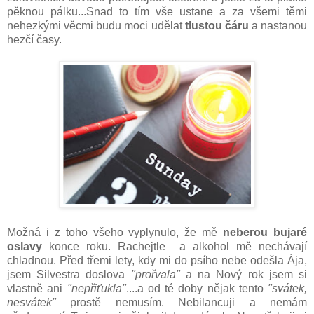
pěknou pálku...Snad to tím vše ustane a za všemi těmi
nehezkými věcmi budu moci udělat
tlustou čáru
a
nastanou
hezčí časy.
Možná i z toho všeho vyplynulo, že mě
neberou bujaré
oslavy
konce roku. Rachejtle a alkohol mě nechávají
chladnou. Před třemi lety, kdy mi do psího nebe odešla Ája,
jsem Silvestra doslova
"prořvala"
a na Nový rok jsem si
vlastně ani
"nepřiťukla"
....a od té doby nějak tento
"svátek,
nesvátek"
prostě nemusím. Nebilancuji a nemám