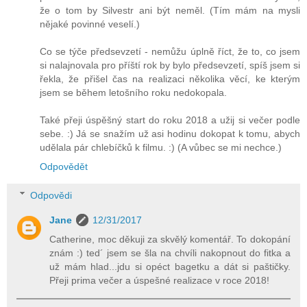
že o tom by Silvestr ani být neměl. (Tím mám na mysli
nějaké povinné veselí.)
Co se týče předsevzetí - nemůžu úplně říct, že to, co jsem
si nalajnovala pro příští rok by bylo předsevzetí, spíš jsem si
řekla, že přišel čas na realizaci několika věcí, ke kterým
jsem se během letošního roku nedokopala.
Také přeji úspěšný start do roku 2018 a užij si večer podle
sebe. :) Já se snažím už asi hodinu dokopat k tomu, abych
udělala pár chlebíčků k filmu. :) (A vůbec se mi nechce.)
Odpovědět
Odpovědi
Jane
12/31/2017
Catherine, moc děkuji za skvělý komentář. To dokopání
znám :) ted´ jsem se šla na chvíli nakopnout do fitka a
už mám hlad...jdu si opéct bagetku a dát si paštičky.
Přeji prima večer a úspešné realizace v roce 2018!