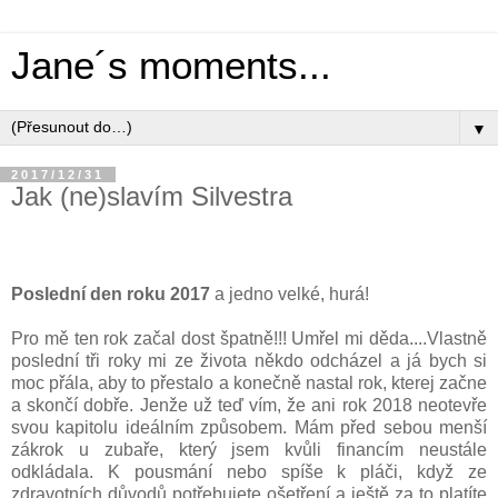
Jane´s moments...
▼
2017/12/31
Jak (ne)slavím Silvestra
Poslední den roku 2017
a jedno velké, hurá!
Pro mě ten rok začal dost špatně!!! Umřel mi děda....Vlastně
poslední tři roky mi ze života někdo odcházel a já bych si
moc přála, aby to přestalo a konečně nastal rok, kterej začne
a skončí dobře. Jenže už teď vím, že ani rok 2018 neotevře
svou kapitolu ideálním způsobem. Mám před sebou menší
zákrok u zubaře, který jsem kvůli financím neustále
odkládala. K pousmání nebo spíše k pláči, když ze
zdravotních důvodů potřebujete ošetření a ještě za to platíte