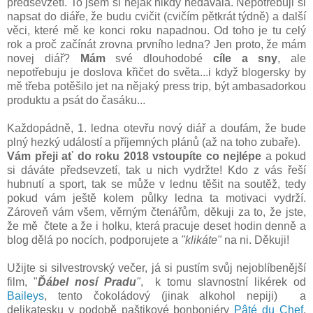
předsevzetí. To jsem si nějak nikdy nedávala. Nepotřebuji si
napsat do diáře, že budu cvičit (cvičím pětkrát týdně) a další
věci, které mě ke konci roku napadnou. Od toho je tu celý
rok a proč začínát zrovna prvního ledna? Jen proto, že mám
novej diář?
Mám
své dlouhodobé
cíle a sny
, ale
nepotřebuju je doslova křičet do světa...i když blogersky by
mě třeba potěšilo jet na nějaký press trip, být ambasadorkou
produktu a psát do časáku...
Každopádně, 1. ledna otevřu nový diář a doufám, že bude
plný hezký událostí a příjemných plánů (až na toho zubaře).
Vám přeji ať do roku 2018 vstoupíte co nejlépe
a pokud
si dáváte předsevzetí, tak u nich vydržte! Kdo z vás řeší
hubnutí a sport, tak se může v lednu těšit na soutěž, tedy
pokud vám ještě kolem půlky ledna ta motivaci vydrží.
Zároveň vám všem, věrným čtenářům, děkuji za to, že jste,
že mě čtete a že i holku, která pracuje deset hodin denně a
blog dělá po nocích, podporujete a
"klikáte"
na ni. Děkuji!
Užijte si silvestrovský večer, já si pustím svůj nejoblíbenější
film, "
Ďábel nosí Pradu
"
, k tomu slavnostní likérek od
Baileys
, tento čokoládový (jinak alkohol nepiji) a
delikatesku v podobě paštikové bonboniéry
Pâté du Chef
,