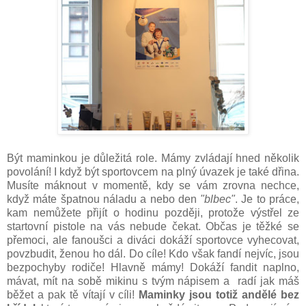
Být maminkou je důležitá role. Mámy zvládají hned několik
povolání! I když být sportovcem na plný úvazek je také dřina.
Musíte máknout v momentě, kdy se vám zrovna nechce,
když máte špatnou náladu a nebo den
"blbec"
. Je to práce,
kam nemůžete přijít o hodinu později, protože výstřel ze
startovní pistole na vás nebude čekat. Občas je těžké se
přemoci, ale fanoušci a diváci dokáží sportovce vyhecovat,
povzbudit, ženou ho dál. Do cíle! Kdo však fandí nejvíc, jsou
bezpochyby rodiče! Hlavně mámy! Dokáží fandit naplno,
mávat, mít na sobě mikinu s tvým nápisem a radí jak máš
běžet a pak tě vítají v cíli!
Maminky jsou totiž andělé bez