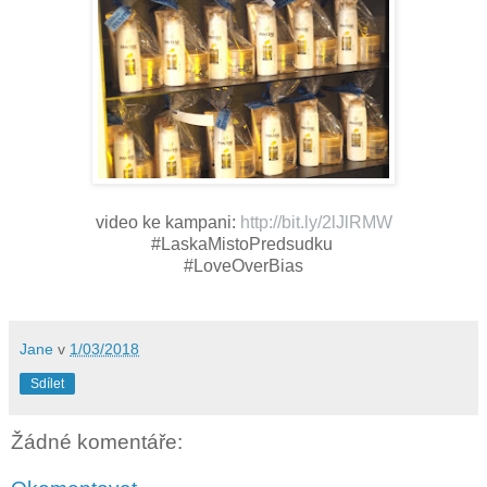
video ke kampani:
http://bit.ly/2lJlRMW
#LaskaMistoPredsudku
#LoveOverBias
Jane
v
1/03/2018
Sdílet
Žádné komentáře: