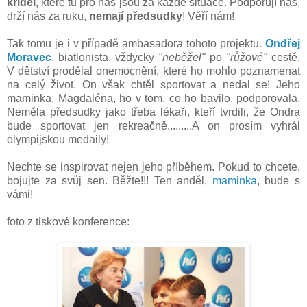
křídel
, které tu pro nás jsou za každé situace. Podporují nás,
drží nás za ruku,
nemají předsudky
! Věří nám!
Tak tomu je i v případě ambasadora tohoto projektu.
Ondřej
Moravec
, biatlonista, vždycky
"neběžel"
po
"růžové"
cestě.
V dětství prodělal onemocnění, které ho mohlo poznamenat
na celý život. On však chtěl sportovat a nedal se! Jeho
maminka, Magdaléna, ho v tom, co ho bavilo, podporovala.
Neměla předsudky jako třeba lékaři, kteří tvrdili, že Ondra
bude sportovat jen rekreačně.........A on prosím vyhrál
olympijskou medaily!
Nechte se inspirovat nejen jeho příběhem. Pokud to chcete,
bojujte za svůj sen. Běžte!!! Ten anděl,
maminka
, bude s
vámi!
foto z tiskové konference: