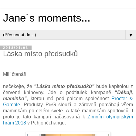
Jane´s moments...
▼
2018/01/03
Láska místo předsudků
Milí čtenáři,
nečekejte, že
"Láska místo předsudků"
bude kapitolou z
červené knihovny. Jde o podtitulek kampaně
"Děkuji,
maminko"
, kterou má pod palcem společnost
Procter &
Gamble
. Produkty P&G slouží a zároveň pomáhají všem
maminkám po celém světě. A také maminkám sportovců. I
proto je tato kampaň načasovaná k
Zimním olympijským
hrám 2018
v Pchjončchangu.