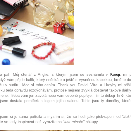
ova paf. Můj čtenář z Anglie, s kterým jsem se seznámila v
Koreji
, mi p
dyž vám přijde balík, který nečekáte a ještě s vysněnou kabelkou, brečíte do
žu v outfitu. Moc si toho cením. Thank you David! Víte, a i kdyby mi přišl
tašku teda opravdu rozdýchávám, protože nejsem zvyklá dostávat takové dárky
omene. Třeba vám jen zavolá nebo vám osobně popřeje. Tímto děkuji
Tině
, kt
 jsem dostala perníček s logem jejího salonu. Tohle jsou ty dárečky, kter
jsem si je sama pořídila a myslím si, že se hodí jako překvapení od
"Jež
e se tedy inspirovat než vyrazíte na "
last minute"
nákupy.