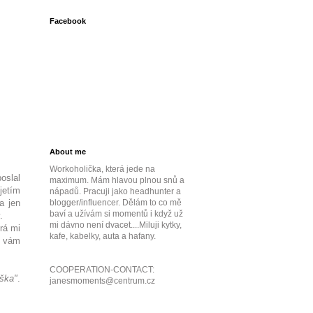
Facebook
About me
Workoholička, která jede na
oslal
maximum. Mám hlavou plnou snů a
jetím
nápadů. Pracuji jako headhunter a
a jen
blogger/influencer. Dělám to co mě
baví a užívám si momentů i když už
.
mi dávno není dvacet....Miluji kytky,
erá mi
kafe, kabelky, auta a hafany.
é vám
COOPERATION-CONTACT:
íška"
.
janesmoments@centrum.cz