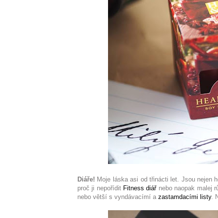
Diáře!
Moje láska asi od třinácti let. Jsou neje
proč ji nepořídit
Fitness diář
nebo naopak malej rů
nebo větší s vyndávacímí a
zastamdacími listy
. 