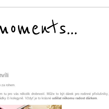
oments...
víli
ou za rohem.
m tu pro vás několik drobností. Může to být dárek pro rodinné příslušníky, 
ádky či kolegyně. Vždyť je to krásné
udělat někomu radost dárkem
.