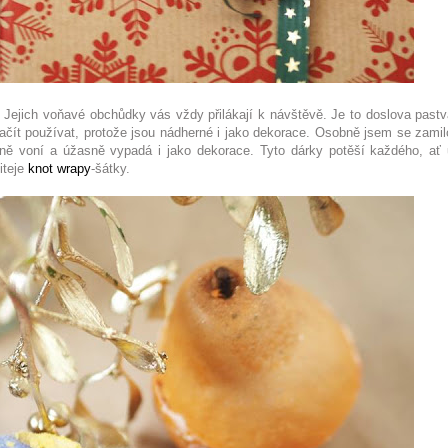
ejich voňavé obchůdky vás vždy přilákají k návštěvě. Je to doslova pastv
začít používat, protože jsou nádherné i jako dekorace. Osobně jsem se zamil
rně voní a úžasně vypadá i jako dekorace. Tyto dárky potěší každého, ať 
iteje
knot wrapy
-šátky.