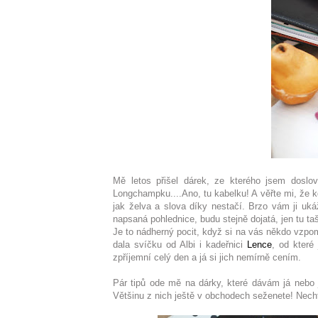
Mě letos přišel dárek, ze kterého jsem dosl
Longchampku....Ano, tu kabelku! A věřte mi, že k
jak želva a slova díky nestačí. Brzo vám ji uká
napsaná pohlednice, budu stejně dojatá, jen tu 
Je to nádherný pocit, když si na vás někdo vzp
dala svíčku od Albi i kadeřnici
Lence
, od které
zpříjemní celý den a já si jich nemírně cením.
Pár tipů ode mě na dárky, které dávám já nebo 
Většinu z nich ještě v obchodech seženete! Necht