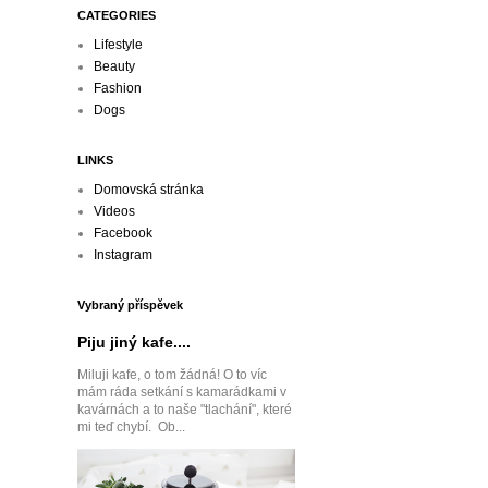
CATEGORIES
Lifestyle
Beauty
Fashion
Dogs
LINKS
Domovská stránka
Videos
Facebook
Instagram
Vybraný příspěvek
Piju jiný kafe....
Miluji kafe, o tom žádná! O to víc
mám ráda setkání s kamarádkami v
kavárnách a to naše "tlachání", které
mi teď chybí. Ob...