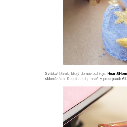
Svíčka
! Dárek, který domov zahřeje.
Heart&Ho
skleničkách. Koupit se dají např. v prodejnách
Alb