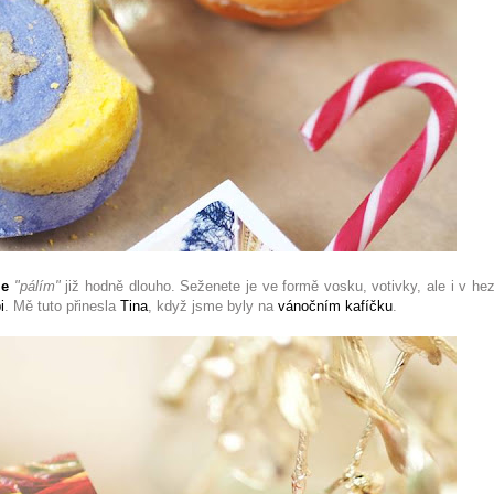
me
"pálím"
již hodně dlouho. Seženete je ve formě vosku, votivky, ale i v he
i
. Mě tuto přinesla
Tina
, když jsme byly na
vánočním kafíčku
.