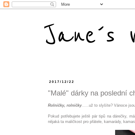
Jane´s m
2017/12/22
"Malé" dárky na poslední ch
Rolničky, rolničky
......už to slyšíte? Vánoce js
Pokud potřebujete ještě pár tipů na dárečky, má
nějaká ta maličkost pro přátele, kamarády, kamar