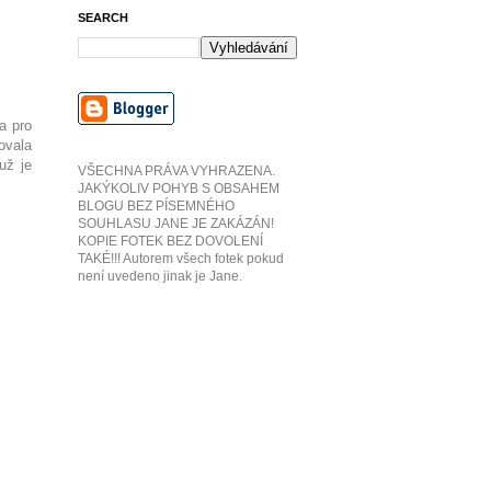
SEARCH
a pro
ovala
už je
VŠECHNA PRÁVA VYHRAZENA.
JAKÝKOLIV POHYB S OBSAHEM
BLOGU BEZ PÍSEMNÉHO
SOUHLASU JANE JE ZAKÁZÁN!
KOPIE FOTEK BEZ DOVOLENÍ
TAKÉ!!! Autorem všech fotek pokud
není uvedeno jinak je Jane.