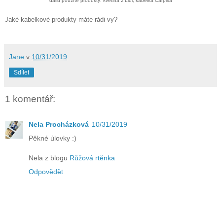
další použíté produkty: květina z Lidl, kabelka Carpisa
Jaké kabelkové produkty máte rádi vy?
Jane
v
10/31/2019
Sdílet
1 komentář:
Nela Procházková
10/31/2019
Pěkné úlovky :)
Nela z blogu
Růžová rtěnka
Odpovědět