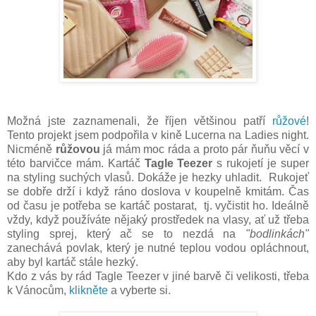
Možná jste zaznamenali, že říjen většinou patří
růžové
!
Tento projekt jsem podpořila v kině Lucerna na Ladies night.
Nicméně
růžovou
já mám moc ráda a proto pár ňuňu věcí v
této barvičce mám. Kartáč
Tagle Teezer
s rukojetí je super
na styling suchých vlasů. Dokáže je hezky uhladit. Rukojeť
se dobře drží i když ráno doslova v koupelně kmitám. Čas
od času je potřeba se kartáč postarat, tj. vyčistit ho. Ideálně
vždy, když používáte nějaký prostředek na vlasy, ať už třeba
styling sprej, který ač se to nezdá na
"bodlinkách"
zanechává povlak, který je nutné teplou vodou opláchnout,
aby byl kartáč stále hezký.
Kdo z vás by rád Tagle Teezer v jiné barvě či velikosti, třeba
k Vánocům,
klikněte
a vyberte si.