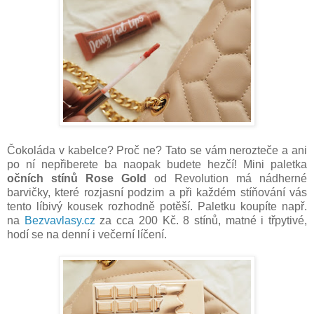
Čokoláda v kabelce? Proč ne? Tato se vám nerozteče a ani
po ní nepřiberete ba naopak budete hezčí! Mini paletka
očních stínů Rose Gold
od Revolution má nádherné
barvičky, které rozjasní podzim a při každém stíňování vás
tento líbivý kousek rozhodně potěší. Paletku koupíte např.
na
Bezvavlasy.cz
za cca 200 Kč. 8 stínů, matné i třpytivé,
hodí se na denní i večerní líčení.