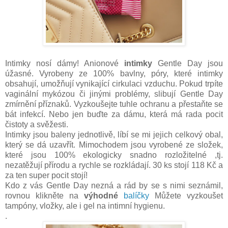
Intimky nosí dámy! Anionové
intimky
Gentle Day jsou
úžasné. Vyrobeny ze 100% bavlny, póry, které intimky
obsahují, umožňují vynikající cirkulaci vzduchu. Pokud trpíte
vaginální mykózou či jinými problémy, slibují Gentle Day
zmírnění příznaků. Vyzkoušejte tuhle ochranu a přestaňte se
bát infekcí. Nebo jen buďte za dámu, která má rada pocit
čistoty a svěžesti.
Intimky jsou baleny jednotlivě, líbí se mi jejich celkový obal,
který se dá uzavřít. Mimochodem jsou vyrobené ze složek,
které jsou 100% ekologicky snadno rozložitelné ,tj.
nezatěžují přírodu a rychle se rozkládají. 30 ks stojí 118 Kč a
za ten super pocit stojí!
Kdo z vás Gentle Day nezná a rád by se s nimi seznámil,
rovnou klikněte na
výhodné
balíčky
Můžete vyzkoušet
tampóny, vložky, ale i gel na intimní hygienu.
.