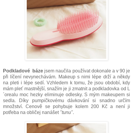
Podkladové báze
jsem naučila používat dokonale a v 90 je
při líčení nevynechávám. Makeup s nimi lépe drží a někdy
na pleti i lépe sedí. Vzhledem k tomu, že jsou období, kdy
mám pleť mastnější, snažím je ji zmatnit a podkladovka od L
´orealu moc hezky eliminuje odlesky. S mým makeupem si
sedla. Díky pumpičkovému dávkování si snadno určím
množství. Cenově se pohybuje kolem 200 Kč a není ji
potřeba na obličej nanášet
"tunu"
.