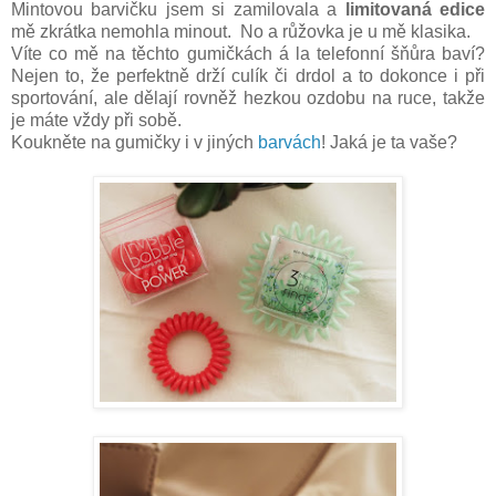
Mintovou barvičku jsem si zamilovala a
limitovaná edice
mě zkrátka nemohla minout. No a růžovka je u mě klasika.
Víte co mě na těchto gumičkách á la telefonní šňůra baví?
Nejen to, že perfektně drží culík či drdol a to dokonce i při
sportování, ale dělají rovněž hezkou ozdobu na ruce, takže
je máte vždy při sobě.
Koukněte na gumičky i v jiných
barvách
! Jaká je ta vaše?