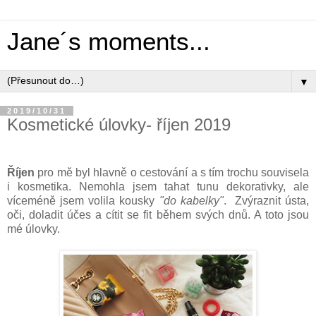
Jane´s moments...
▼
2019/10/31
Kosmetické úlovky- říjen 2019
Říjen
pro mě byl hlavně o cestování a s tím trochu souvisela
i kosmetika. Nemohla jsem tahat tunu dekorativky, ale
víceméně jsem volila kousky
"do kabelky"
. Zvýraznit ústa,
oči, doladit účes a cítit se fit během svých dnů. A toto jsou
mé úlovky.