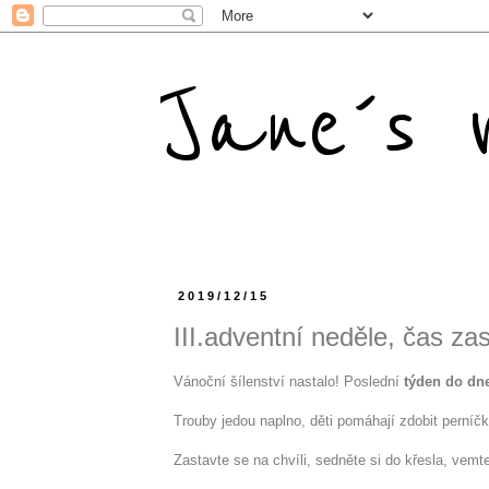
Jane´s m
2019/12/15
III.adventní neděle, čas zas
Vánoční šílenství nastalo! Poslední
týden do dn
Trouby jedou naplno, děti pomáhají zdobit perníč
Zastavte se na chvíli, sedněte si do křesla, vemte