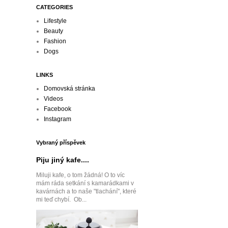
CATEGORIES
Lifestyle
Beauty
Fashion
Dogs
LINKS
Domovská stránka
Videos
Facebook
Instagram
Vybraný příspěvek
Piju jiný kafe....
Miluji kafe, o tom žádná! O to víc
mám ráda setkání s kamarádkami v
kavárnách a to naše "tlachání", které
mi teď chybí. Ob...