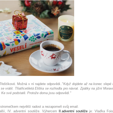
řeštíkové. Možná v ní najdete odpovědi.."
Když dojdete až na konec slepé u
 vrátit. Třiatřicetiletá Eliška se rozhodla pro návrat. Zpátky na jižní Morav
 Ke své podstatě. Protože doma jsou odpovědi."
d stromečkem největší radost a nezapomeň svůj email.
další, IV. adventní soutěže. Výhercem
II.adventní soutěže
je: Vlaďka Fois