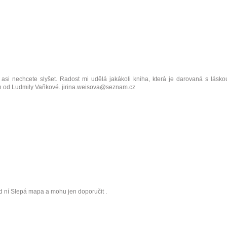
 asi nechcete slyšet. Radost mi udělá jakákoli kniha, která je darovaná s lásko
mán od Ludmily Vaňkové. jirina.weisova@seznam.cz
 ní Slepá mapa a mohu jen doporučit .