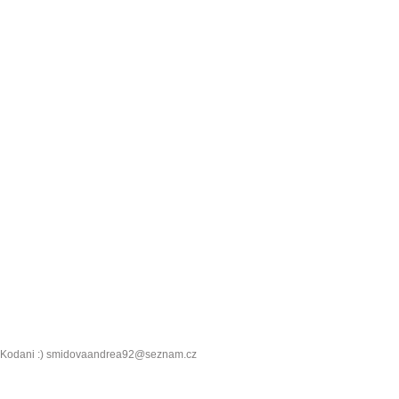
a v Kodani :) smidovaandrea92@seznam.cz