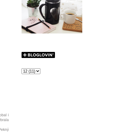
obal i
ybrala
 Pekný