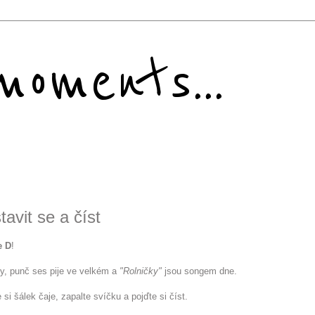
oments...
tavit se a číst
e D
!
ky, punč ses pije ve velkém a
"Rolničky"
jsou songem dne.
 si šálek čaje, zapalte svíčku a pojďte si číst.