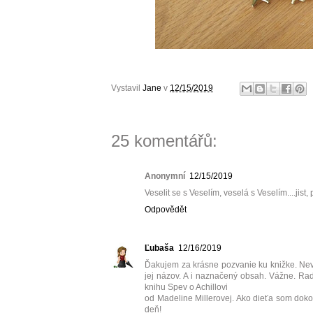
Vystavil
Jane
v
12/15/2019
25 komentářů:
Anonymní
12/15/2019
Veselit se s Veselím, veselá s Veselím....jist
Odpovědět
Ľubaša
12/16/2019
Ďakujem za krásne pozvanie ku knižke. Nevie
jej názov. A i naznačený obsah. Vážne. Rad
knihu Spev o Achillovi
od Madeline Millerovej. Ako dieťa som dokol
deň!