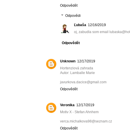
Odpovědět
Odpovědi
Ľubaša
12/16/2019
oj, zabudla som email lubaska@ho
Odpovědět
Unknown
12/17/2019
Hortenziová zahrada
Autor: Lamballe Marie
javurkova.dacice@gmail.com
Odpovědět
Veronika
12/17/2019
Motiv X - Stefan Ahnhem
verca.michalkova98@seznam.cz
Odpovědět