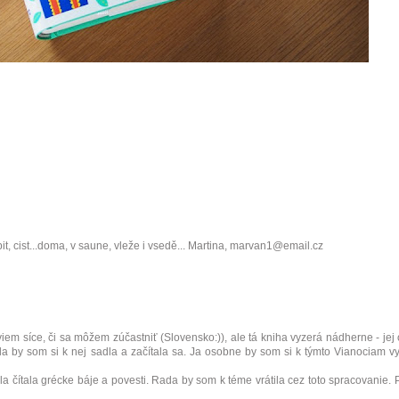
, pit, cist...doma, v saune, vleže i vsedě... Martina, marvan1@email.cz
m síce, či sa môžem zúčastniť (Slovensko:)), ale tá kniha vyzerá nádherne - jej 
a by som si k nej sadla a začítala sa. Ja osobne by som si k týmto Vianociam v
a čítala grécke báje a povesti. Rada by som k téme vrátila cez toto spracovanie.