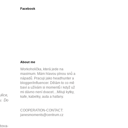
Facebook
About me
Workoholička, která jede na
maximum. Mám hlavou plnou snů a
nápadů. Pracuji jako headhunter a
blogger/influencer. Dělám to co mě
baví a užívám si momentů i když už
mi dávno není dvacet....Miluji kytky,
lice,
kafe, kabelky, auta a hafany.
u. Do
COOPERATION-CONTACT:
janesmoments@centrum.cz
tova-