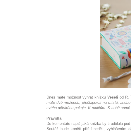
Dnes máte možnost vyhrát knížku
Veselí
od R. T
máte dvě možnosti, přešlapovat na místě, anebo se
svého dětského pokoje. K rodičům. K sobě samé.
Pravidla
:
Do komentáře napiš jaká knížka by ti udělala po
Soutěž bude končit příští neděli, vyhlášením 