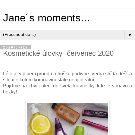
Jane´s moments...
▼
2020/07/27
Kosmetické úlovky- červenec 2020
Léto je v plném proudu a trošku podivné. Vedra střídá déšť a
situace kolem koronaviru stále není ideální.
Pojďme na chvíli utéct do světa kosmetiky, kde je voňavo a
hezky!