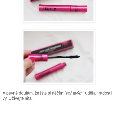
A pevně doufám, že jste si něčím
"voňavým"
udělali radost i
vy. Užívejte léta!