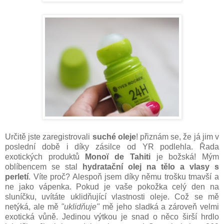
Určitě jste zaregistrovali
suché oleje
! přiznám se, že já jim v
poslední době i díky zásilce od YR podlehla. Řada
exotických produktů
Monoï de Tahiti
je božská! Mým
oblíbencem se stal
hydratační olej na tělo a vlasy s
perletí
. Víte proč? Alespoň jsem díky němu trošku tmavší a
ne jako vápenka. Pokud je vaše pokožka celý den na
sluníčku, uvítáte uklidňující vlastnosti oleje. Což se mě
netýká, ale mě
"uklidňuje"
mě jeho sladká a zároveň velmi
exotická vůně. Jedinou výtkou je snad o něco širší hrdlo