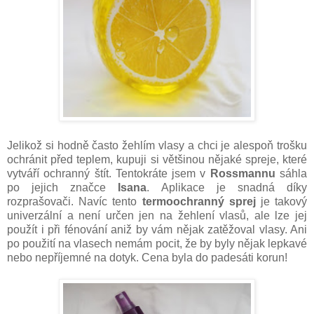
Jelikož si hodně často žehlím vlasy a chci je alespoň trošku
ochránit před teplem, kupuji si většinou nějaké spreje, které
vytváří ochranný štít. Tentokráte jsem v
Rossmannu
sáhla
po jejich značce
Isana
. Aplikace je snadná díky
rozprašovači. Navíc tento
termoochranný sprej
je takový
univerzální a není určen jen na žehlení vlasů, ale lze jej
použít i při fénování aniž by vám nějak zatěžoval vlasy. Ani
po použití na vlasech nemám pocit, že by byly nějak lepkavé
nebo nepříjemné na dotyk. Cena byla do padesáti korun!