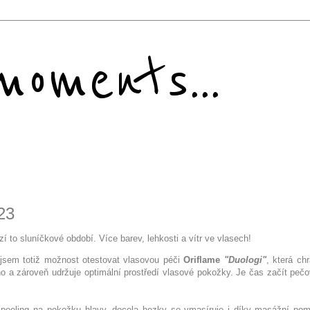
oments...
23
 to sluníčkové období. Více barev, lehkosti a vítr ve vlasech!
 jsem totiž možnost otestovat vlasovou péči
Oriflame
"Duologi"
, která ch
o a zároveň udržuje optimální prostředí vlasové pokožky. Je čas začít pečo
t peeling na pokožku hlavy, docela hezky se vmasíruje i díky masážní po