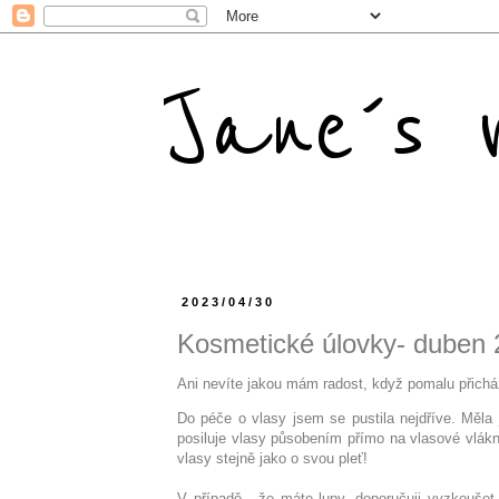
Jane´s m
2023/04/30
Kosmetické úlovky- duben 
Ani nevíte jakou mám radost, když pomalu přichází
Do péče o vlasy jsem se pustila nejdříve. Měla
posiluje vlasy působením přímo na vlasové vlákn
vlasy stejně jako o svou pleť!
V případě , že máte lupy, doporučuji vyzkouše