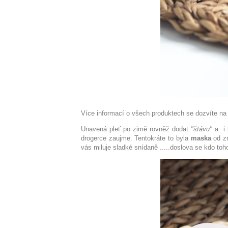
Více informací o všech produktech se dozvíte n
Unavená pleť po zimě rovněž dodat
"štávu"
a i 
drogerce zaujme. Tentokráte to byla
maska
od z
vás miluje sladké snídaně .....doslova se kdo t