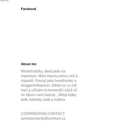
Facebook
About me
Workoholička, která jede na
maximum. Mám hlavou plnou snů a
nápadů. Pracuji jako headhunter a
blogger/influencer. Dělám to co mě
baví a užívám si momentů i když už
mi dávno není dvacet....Miluji kytky,
kafe, kabelky, auta a hafany.
COOPERATION-CONTACT:
janesmoments@centrum.cz