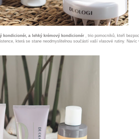
 kondicionér, a lehký krémový kondicionér
, trio pomocníků, kteří bezpo
istence, která se stane neodmyslitelnou součástí vaší vlasové rutiny. Navíc 