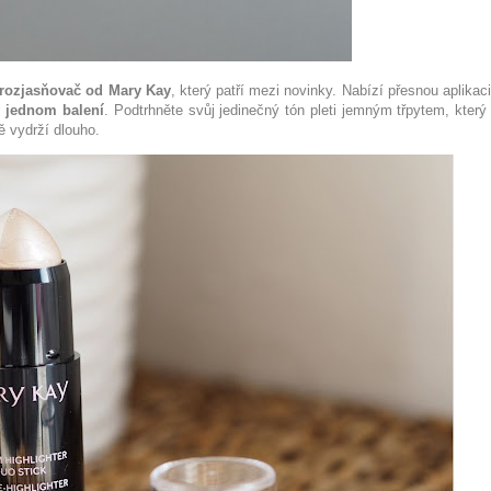
rozjasňovač od Mary Kay
, který patří mezi novinky. Nabízí přesnou aplikac
v jednom balení
. Podtrhněte svůj jedinečný tón pleti jemným třpytem, který
ě vydrží dlouho.