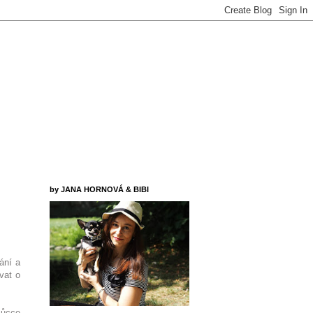
by JANA HORNOVÁ & BIBI
rání a
vat o
můcce