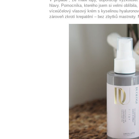
hlavy. Pomocníka, kterého jsem si velmi oblíbila,
víceúčelový vlasový krém s kyselinou hyalurono
zároveň zkrotí krepatění – bez zbytků mastnoty. M