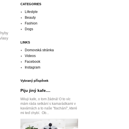
CATEGORIES
Lifestyle
Beauty
Fashion
Dogs
chyby
vlasy
LINKS
Domovská stránka
Videos
Facebook
Instagram
Vybraný příspěvek
Piju jiný kafe....
Miluji kafe, o tom žádná! O to víc
mám ráda setkání s kamarádkami v
kavárnách a to naše "tlachání", které
mi teď chybí. Ob...