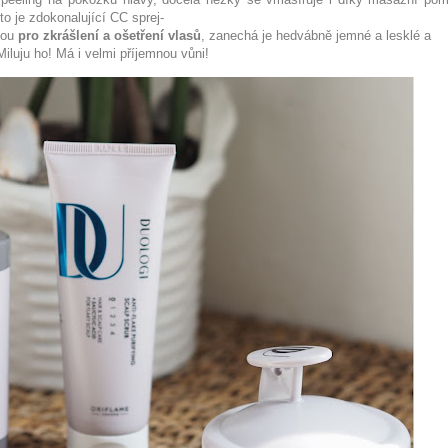
 to je zdokonalující CC sprej-
vou
pro zkrášlení a ošetření vlasů
, zanechá je hedvábně jemné a lesklé a
iluju ho! Má i velmi příjemnou vůni!