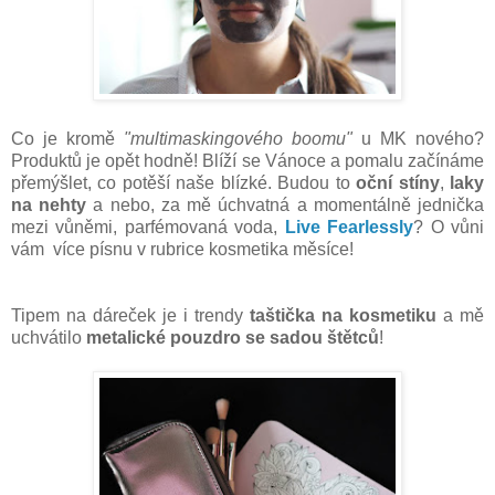
Co je kromě
"multimaskingového boomu"
u MK nového?
Produktů je opět hodně! Blíží se Vánoce a pomalu začínáme
přemýšlet, co potěší naše blízké. Budou to
oční stíny
,
laky
na nehty
a nebo, za mě úchvatná a momentálně jednička
mezi vůněmi, parfémovaná voda,
Live Fearlessly
? O vůni
vám více písnu v rubrice kosmetika měsíce!
Tipem na dáreček je i trendy
taštička na kosmetiku
a mě
uchvátilo
metalické pouzdro se sadou štětců
!