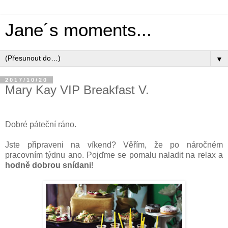
Jane´s moments...
▼
2017/10/20
Mary Kay VIP Breakfast V.
Dobré páteční ráno.
Jste připraveni na víkend? Věřím, že po náročném
pracovním týdnu ano. Pojďme se pomalu naladit na relax a
hodně dobrou snídani
!