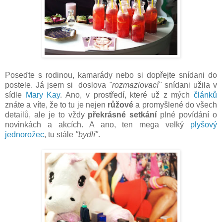
Poseďte s rodinou, kamarády nebo si dopřejte snídani do
postele. Já jsem si doslova
"rozmazlovací"
snídani užila v
sídle
Mary Kay
. Ano, v prostředí, které už z mých
článků
znáte a víte, že to tu je nejen
růžové
a promyšlené do všech
detailů, ale je to vždy
překrásné setkání
plné povídání o
novinkách a akcích. A ano, ten mega velký
plyšový
jednorožec
, tu stále
"bydlí"
.