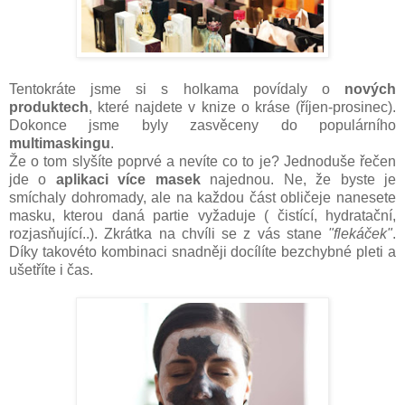
Tentokráte jsme si s holkama povídaly o
nových
produktech
, které najdete v knize o kráse (říjen-prosinec).
Dokonce jsme byly zasvěceny do populárního
multimaskingu
.
Že o tom slyšíte poprvé a nevíte co to je? Jednoduše řečen
jde o
aplikaci více masek
najednou. Ne, že byste je
smíchaly dohromady, ale na každou část obličeje nanesete
masku, kterou daná partie vyžaduje ( čistící, hydratační,
rozjasňující..). Zkrátka na chvíli se z vás stane
"flekáček"
.
Díky takovéto kombinaci snadněji docílíte bezchybné pleti a
ušetříte i čas.