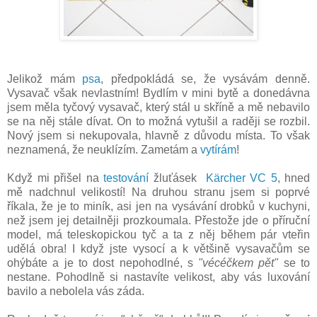
Jelikož mám
psa
, předpokládá se, že vysávám denně.
Vysavač však nevlastním! Bydlím v mini bytě a donedávna
jsem měla tyčový vysavač, který stál u skříně a mě nebavilo
se na něj stále dívat. On to možná vytušil a raději se rozbil.
Nový jsem si nekupovala, hlavně z důvodu místa. To však
neznamená, že neuklízím. Zametám a
vytírám
!
Když mi přišel na
testování
žluťásek
Kärcher VC 5
, hned
mě nadchnul velikostí! Na druhou stranu jsem si poprvé
říkala, že je to miník, asi jen na vysávání drobků v kuchyni,
než jsem jej detailněji prozkoumala. Přestože jde o příruční
model, má teleskopickou tyč a ta z něj během pár vteřin
udělá obra! I když jste vysocí a k většině vysavačům se
ohýbáte a je to dost nepohodlné, s
"vécéčkem pět"
se to
nestane. Pohodlně si nastavíte velikost, aby vás luxování
bavilo a nebolela vás záda.