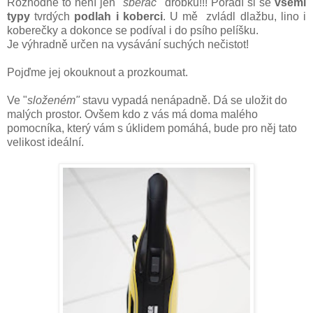
Rozhodně to není jen
"sběrač"
drobků!!! Poradí si se
všemi
typy
tvrdých
podlah i koberci
. U mě zvládl dlažbu, lino i
koberečky a dokonce se podíval i do psího pelíšku.
Je výhradně určen na vysávání suchých nečistot!
Pojďme jej okouknout a prozkoumat.
Ve "
složeném"
stavu vypadá nenápadně. Dá se uložit do
malých prostor. Ovšem kdo z vás má doma malého
pomocníka, který vám s úklidem pomáhá, bude pro něj tato
velikost ideální.