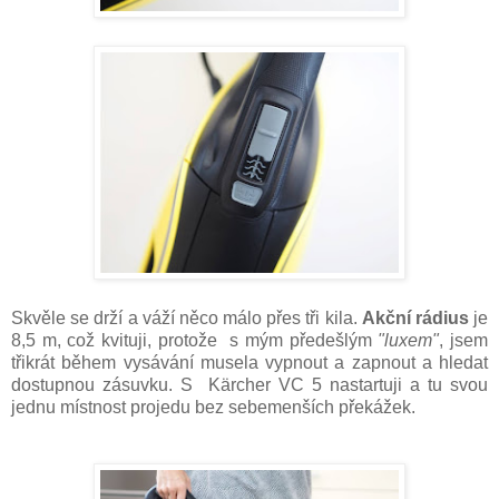
Skvěle se drží a váží něco málo přes tři kila.
Akční rádius
je
8,5 m, což kvituji, protože s mým předešlým
"luxem"
, jsem
třikrát během vysávání musela vypnout a zapnout a hledat
dostupnou zásuvku. S
Kärcher VC 5 nastartuji a tu svou
jednu místnost projedu bez sebemenších překážek.