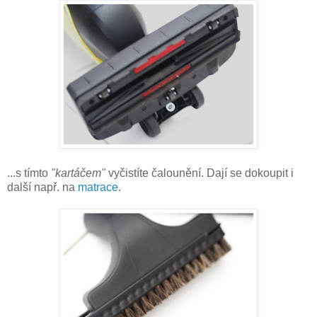
...s tímto
"kartáčem"
vyčistíte čalounění. Dají se dokoupit i
další např. na
matrace
.