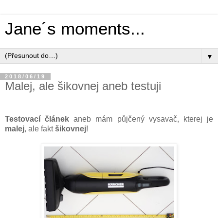
Jane´s moments...
▼
2018/06/19
Malej, ale šikovnej aneb testuji
Testovací článek
aneb mám půjčený vysavač, kterej je
malej
, ale fakt
šikovnej
!