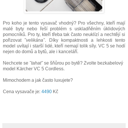
Pro koho je tento vysavač vhodný? Pro všechny, kteří mají
malé byty nebo řeší problém s uskladňěním úklidových
pomocníků. Pro ty, kteří třeba tak často neuklízí a nechtějí si
pořizovat
"velikána"
. Díky kompaktnosti a lehkosti tento
model uvítají i starší lidé, kteří nemají tolik síly. VC 5 se hodí
nejen do domů a bytů, ale i kanceláří.
Nechcete se
"tahat"
se šňůrou po bytě? Zvolte bezkabelový
model Kärcher VC 5 Cordless.
Mimochodem a jak často luxujete?
Cena vysavače je:
4490
Kč