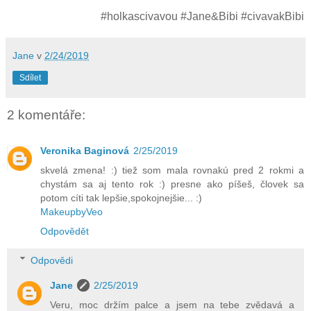
#holkascivavou #Jane&Bibi #civavakBibi
Jane
v
2/24/2019
Sdílet
2 komentáře:
Veronika Baginová
2/25/2019
skvelá zmena! :) tiež som mala rovnakú pred 2 rokmi a
chystám sa aj tento rok :) presne ako píšeš, človek sa
potom cíti tak lepšie,spokojnejšie... :)
MakeupbyVeo
Odpovědět
Odpovědi
Jane
2/25/2019
Veru, moc držím palce a jsem na tebe zvědavá a