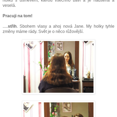
holku s úsměvem, kterou všechno baví a je nadšená a
veselá.
Pracuji na tom!
.....
střih
. Sbohem vlasy a ahoj nová Jane. My holky tyhle
změny máme rády. Svět je o něco růžovější.