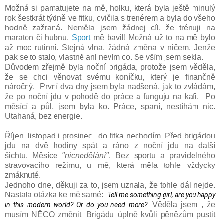
Možná si pamatujete na mě, holku, která byla ještě minulý
rok šestkrát týdně ve fitku, cvičila s trenérem a byla do všeho
hodně zažraná. Neměla jsem žádnej cíl, že trénuji na
maraton či hubnu.
Sport
mě bavil! Možná už to na mě bylo
až moc rutinní. Stejná vlna, žádná změna v ničem. Jenže
pak se to stalo, vlastně ani nevím co. Se vším jsem sekla.
Důvodem zřejmě byla noční brigáda, protože jsem věděla,
že se chci věnovat svému koníčku, který je finančně
náročný. První dva dny jsem byla nadšená, jak to zvládám,
že po noční jdu v pohodě do práce a funguju na kafi. Po
měsící a půl, jsem byla ko. Práce, spaní, nestíhám nic.
Utahaná, bez energie.
Říjen, listopad i prosinec...do fitka nechodím. Před brigádou
jdu na dvě hodiny spát a ráno z noční jdu na další
šichtu. Měsíce
"nicnedělání"
. Bez sportu a pravidelného
stravovacího režimu, u mě, která měla tohle vždycky
zmáknuté.
Jednoho dne, děkuji za to, jsem uznala, že tohle dál nejde.
Nastala otázka ke mě samé:
T
ell me something girl, a
re you happy 
Věděla jsem , že
in this modern world? 
Or do you 
need more?. 
musím NĚCO změnit! Brigádu úplně kvůli pěnězům pustit