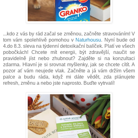
...kdo z vás by rád začal se změnou, začněte stravováním! V
tom vám spolehlivě pomohou v
Naturhousu
. Nyní bude od
4.do 8.3. sleva na týdenní detoxikační balíček. Platí ve všech
pobočkách! Chcete mít energii, být zdravější, naučit se
pravidelně jíst nebo zhubnout? Zajděte si na konzultaci
zdarma. Hlavní je si srovnat myšlenky, jak se chcete cítít. A
pozor ať vám neujede vlak. Začněte a já vám držím všem
palce a budu ráda, když mi dáte vědět, zda plánujete
refresh, změnu a nebo jste naprosto. Buďte vytrvalí!