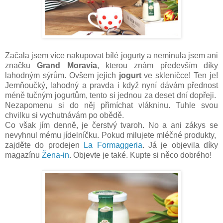
Začala jsem více nakupovat bílé jogurty a neminula jsem ani
značku
Grand Moravia
, kterou znám především díky
lahodným sýrům. Ovšem jejich
jogurt
ve skleničce! Ten je!
Jemňoučký, lahodný a pravda i když nyní dávám přednost
méně tučným jogurtům, tento si jednou za deset dní dopřeji.
Nezapomenu si do něj přimíchat vlákninu. Tuhle svou
chvilku si vychutnávám po obědě.
Co však jím denně, je čerstvý tvaroh. No a ani zákys se
nevyhnul mému jídelníčku. Pokud milujete mléčné produkty,
zajděte do prodejen
La Formaggeria
. Já je objevila díky
magazínu
Žena-in
. Objevte je také. Kupte si něco dobrého!