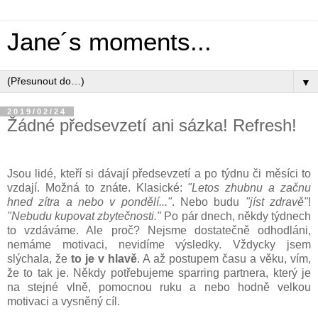
Jane´s moments...
▼
2019/02/24
Žádné předsevzetí ani sázka! Refresh!
Jsou lidé, kteří si dávají předsevzetí a po týdnu či měsíci to
vzdají. Možná to znáte. Klasické:
"Letos zhubnu a začnu
hned zítra a nebo v pondělí..."
. Nebo budu
"jíst zdravě"
!
"Nebudu kupovat zbytečnosti."
Po pár dnech, někdy týdnech
to vzdáváme. Ale proč? Nejsme dostatečně odhodláni,
nemáme motivaci, nevidíme výsledky. Vždycky jsem
slýchala, že
to je v hlavě
. A až postupem času a věku, vím,
že to tak je. Někdy potřebujeme sparring partnera, který je
na stejné vlně, pomocnou ruku a nebo hodně velkou
motivaci a vysněný cíl.