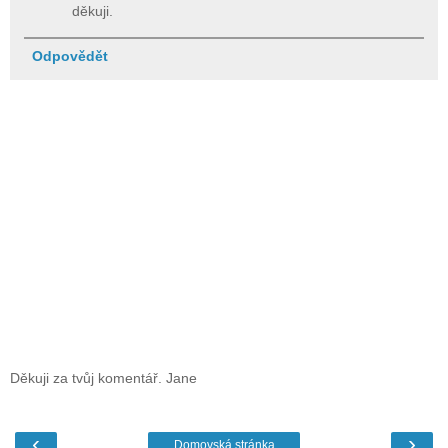
děkuji.
Odpovědět
Děkuji za tvůj komentář. Jane
‹
›
Domovská stránka