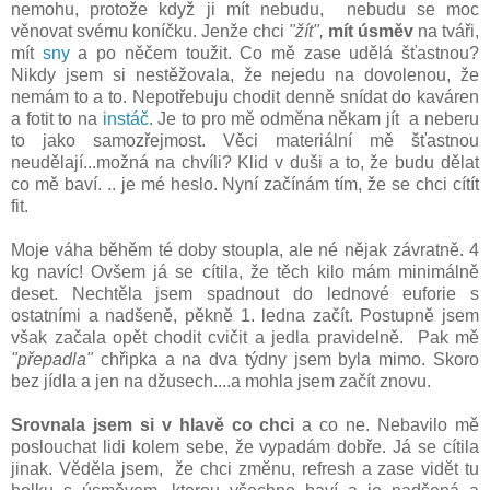
nemohu, protože když ji mít nebudu, nebudu se moc
věnovat svému koníčku. Jenže chci
"žít",
mít úsměv
na tváři,
mít
sny
a po něčem toužit. Co mě zase udělá šťastnou?
Nikdy jsem si nestěžovala, že nejedu na dovolenou, že
nemám to a to. Nepotřebuju chodit denně snídat do kaváren
a fotit to na
instáč
. Je to pro mě odměna někam jít a neberu
to jako samozřejmost. Věci materiální mě šťastnou
neudělají...možná na chvíli? Klid v duši a to, že budu dělat
co mě baví. .. je mé heslo. Nyní začínám tím, že se chci cítít
fit.
Moje váha běhěm té doby stoupla, ale né nějak závratně. 4
kg navíc! Ovšem já se cítila, že těch kilo mám minimálně
deset. Nechtěla jsem spadnout do lednové euforie s
ostatními a nadšeně, pěkně 1. ledna začít. Postupně jsem
však začala opět chodit cvičit a jedla pravidelně. Pak mě
"přepadla"
chřipka a na dva týdny jsem byla mimo. Skoro
bez jídla a jen na džusech....a mohla jsem začít znovu.
Srovnala jsem si v hlavě co chci
a co ne. Nebavilo mě
poslouchat lidi kolem sebe, že vypadám dobře. Já se cítila
jinak. Věděla jsem, že chci změnu, refresh a zase vidět tu