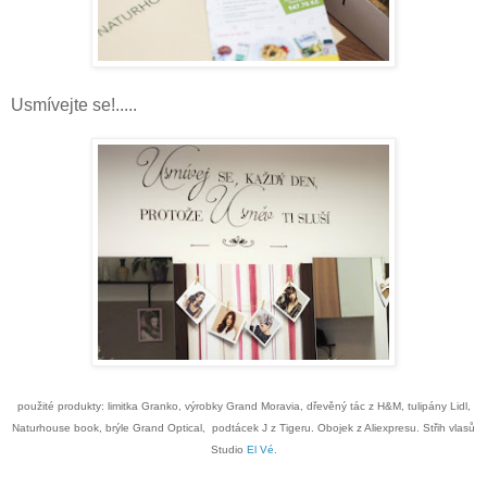
Usmívejte se!.....
použité produkty: limitka Granko, výrobky Grand Moravia, dřevěný tác z H&M, tulipány Lidl,
Naturhouse book, brýle Grand Optical, podtácek J z Tigeru. Obojek z Aliexpresu. Střih vlasů
Studio
El Vé
.