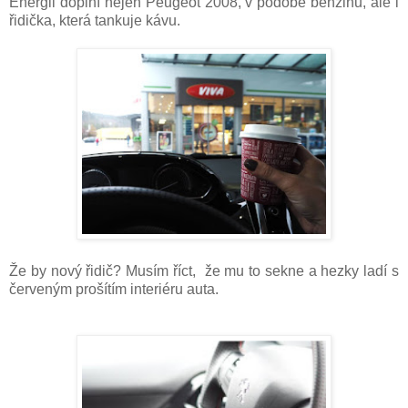
Energii doplní nejen Peugeot 2008, v podobě benzinu, ale i
řidička, která tankuje kávu.
Že by nový řidič? Musím říct, že mu to sekne a hezky ladí s
červeným prošítím interiéru auta.