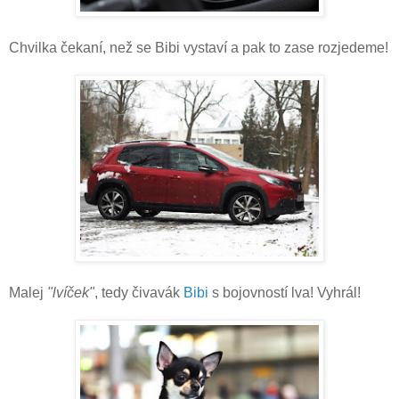
Chvilka čekaní, než se Bibi vystaví a pak to zase rozjedeme!
Malej
"lvíček"
, tedy čivavák
Bibi
s bojovností lva! Vyhrál!