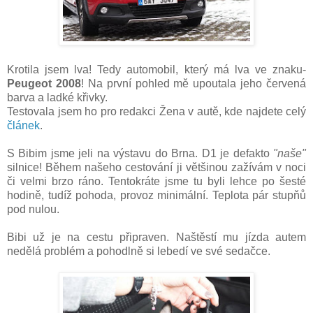
Krotila jsem lva! Tedy automobil, který má lva ve znaku-
Peugeot 2008
! Na první pohled mě upoutala jeho červená
barva a ladké křivky.
Testovala jsem ho pro redakci Žena v autě, kde najdete celý
článek
.
S Bibim jsme jeli na výstavu do Brna. D1 je defakto
"naše"
silnice! Během našeho cestování ji většinou zažívám v noci
či velmi brzo ráno. Tentokráte jsme tu byli lehce po šesté
hodině, tudíž pohoda, provoz minimální. Teplota pár stupňů
pod nulou.
Bibi už je na cestu připraven. Naštěstí mu jízda autem
nedělá problém a pohodlně si lebedí ve své sedačce.