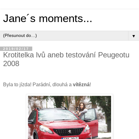
Jane´s moments...
▼
2019/02/17
Krotitelka lvů aneb testování Peugeotu
2008
Byla to jízda! Parádní, dlouhá a
vítězná
!