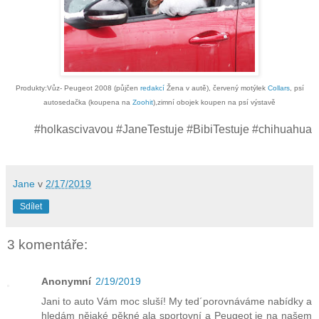
Produkty:Vůz- Peugeot 2008 (půjčen
redakcí
Žena v autě), červený motýlek
Collars
, psí
autosedačka (koupena na
Zoohit
),zimní obojek koupen na psí výstavě
#holkascivavou #JaneTestuje #BibiTestuje #chihuahua
Jane
v
2/17/2019
Sdílet
3 komentáře:
Anonymní
2/19/2019
Jani to auto Vám moc sluší! My ted´porovnáváme nabídky a
hledám nějaké pěkné ala sportovní a Peugeot je na našem