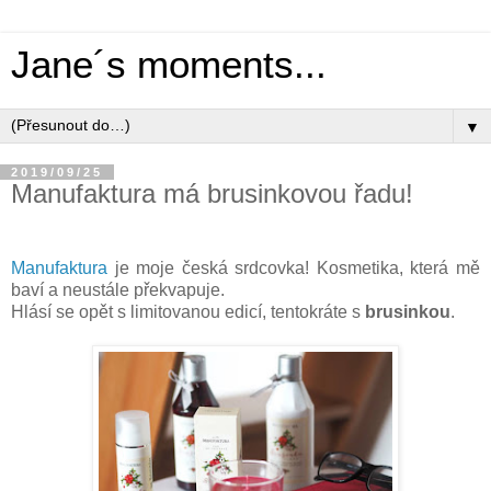
Jane´s moments...
▼
2019/09/25
Manufaktura má brusinkovou řadu!
Manufaktura
je moje česká srdcovka! Kosmetika, která mě
baví a neustále překvapuje.
Hlásí se opět s limitovanou edicí, tentokráte s
brusinkou
.