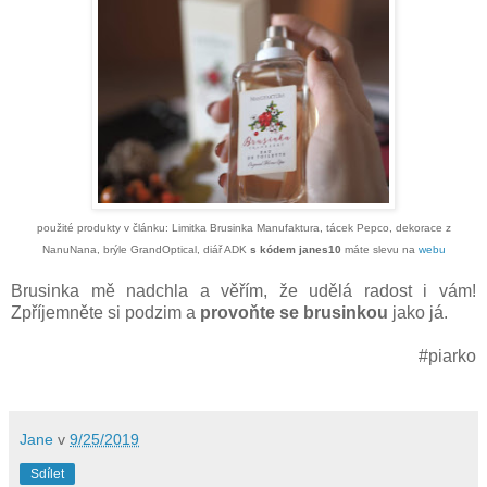
použité produkty v článku: Limitka Brusinka Manufaktura, tácek Pepco, dekorace z
NanuNana, brýle GrandOptical, diář ADK
s kódem janes10
máte slevu na
webu
Brusinka mě nadchla a věřím, že udělá radost i vám!
Zpříjemněte si podzim a
provoňte se brusinkou
jako já.
#piarko
Jane
v
9/25/2019
Sdílet