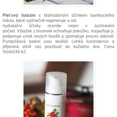
Pleťový balzám
s blahodárným účinkem bambuckého
másla, které vyjímečně regeneruje a má
hydratační účinky oceníte nejen v sychravém
počasí. Výtažek z brusinek ochraňuje pokožku, rozjasňuje ji,
podporuje vznik nových buněk a zpomaluje proces stárnutí.
Pumpičková balení jsou skvělá! Lehká konzistence a
příjemná vůně vás povzbudí do každého dne. Cena
50ml/249 Kč.