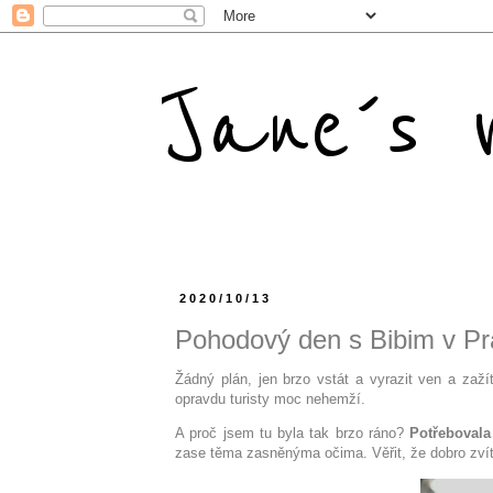
Jane´s m
2020/10/13
Pohodový den s Bibim v Pra
Žádný plán, jen brzo vstát a vyrazit ven a zaž
opravdu turisty moc nehemží.
A proč jsem tu byla tak brzo ráno?
Potřebovala
zase těma zasněnýma očima. Věřit, že dobro zvítě