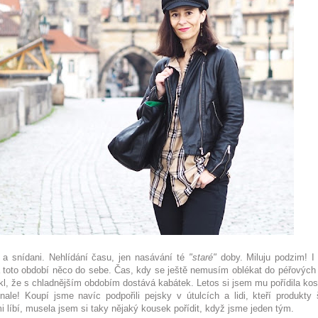
a snídani. Nehlídání času, jen nasávání té
"staré"
doby. Miluju podzim! I
 toto období něco do sebe. Čas, kdy se ještě nemusím oblékat do péřových
ykl, že s chladnějším obdobím dostává kabátek. Letos si jsem mu pořídila kos
e! Koupí jsme navíc podpořili pejsky v útulcích a lidi, kteří produkty š
i líbí, musela jsem si taky nějaký kousek pořídit, když jsme jeden tým.