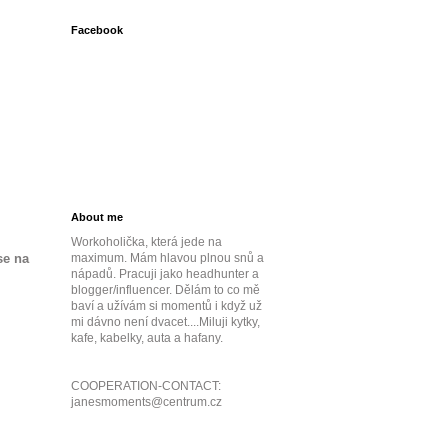
Facebook
About me
Workoholička, která jede na
se na
maximum. Mám hlavou plnou snů a
nápadů. Pracuji jako headhunter a
blogger/influencer. Dělám to co mě
baví a užívám si momentů i když už
mi dávno není dvacet....Miluji kytky,
kafe, kabelky, auta a hafany.
COOPERATION-CONTACT:
janesmoments@centrum.cz