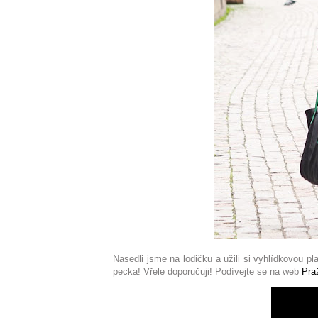
Nasedli jsme na lodičku a užili si vyhlídkovou p
pecka! Vřele doporučuji! Podívejte se na web
Pra