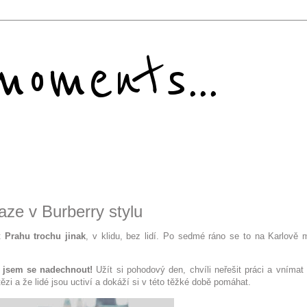
oments...
ze v Burberry stylu
ít
Prahu trochu jinak
, v klidu, bez lidí. Po sedmé ráno se to na Karlově 
 jsem se nadechnout!
Užít si pohodový den, chvíli neřešit práci a vnímat 
zi a že lidé jsou uctiví a dokáží si v této těžké době pomáhat.