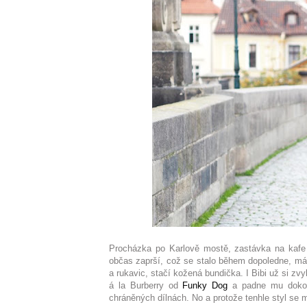
Procházka po Karlově mostě, zastávka na kafe 
občas zaprší, což se stalo během dopoledne, má
a rukavic, stačí kožená bundička. I Bibi už si zv
á la Burberry od
Funky Dog
a padne mu dokonal
chráněných dílnách. No a protože tenhle styl se m