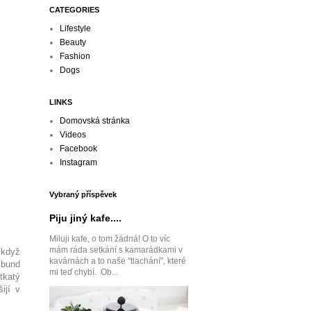
CATEGORIES
Lifestyle
Beauty
Fashion
Dogs
LINKS
Domovská stránka
Videos
Facebook
Instagram
Vybraný příspěvek
Piju jiný kafe....
Miluji kafe, o tom žádná! O to víc
mám ráda setkání s kamarádkami v
 když
kavárnách a to naše "tlachání", které
 bund
mi teď chybí. Ob...
tkatý
ijí v