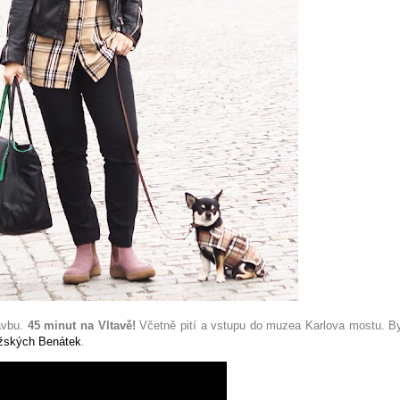
lavbu.
45 minut na Vltavě!
Včetně pití a vstupu do muzea Karlova mostu. By
žských Benátek
.