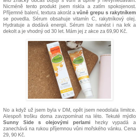
této značky občas bojuji s vůní a úplně ji nevyhledávám.
Nicméně tento produkt jsem riskla a zatím spokojenost.
Příjemné balení, textura akorát a
vůně grepu s rakytníkem
se povedla. Sérum obsahuje vitamín C, rakytníkový olej.
Hydratuje a dodává energii. Sérum lze nanést i na krk a
dekolt a je vhodný od 30 let. Mám jej z akce za 69,90 Kč.
No a když už jsem byla v DM, opět jsem neodolala limitce.
Alespoň trošku doma zavzpomínat na léto. Tekuté mýdlo
Sunny Side s olejovými perlami
hezky vypadá a
zanechává na rukou příjemnou vůni mořského vánku. Cena
29, 90 Kč.