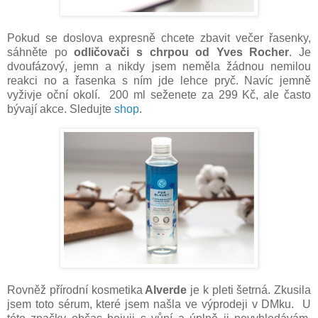
Pokud se doslova expresně chcete zbavit večer řasenky,
sáhněte po
odličovači s chrpou od Yves Rocher
. Je
dvoufázový, jemn a nikdy jsem neměla žádnou nemilou
reakci no a řasenka s ním jde lehce pryč. Navíc jemně
vyživje oční okolí. 200 ml seženete za 299 Kč, ale často
bývají akce. Sledujte
shop
.
Rovněž přírodní kosmetika
Alverde
je k pleti šetrná. Zkusila
jsem toto sérum, které jsem našla ve výprodeji v DMku. U