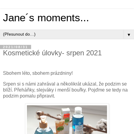
Jane´s moments...
▼
2021/08/31
Kosmetické úlovky- srpen 2021
Sbohem léto, sbohem prázdniny!
Srpen si s námi zahrával a několikrát ukázal, že podzim se
blíží. Přeháňky, slejváky i menší bouřky. Pojďme se tedy na
podzim pomalu připravit.