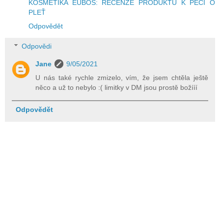
KOSMETIKA EUBOS: RECENZE PRODUKTŮ K PÉČI O
PLEŤ
Odpovědět
Odpovědi
Jane
9/05/2021
U nás také rychle zmizelo, vím, že jsem chtěla ještě
něco a už to nebylo :( limitky v DM jsou prostě božííí
Odpovědět