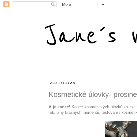
Jane´s m
2021/12/28
Kosmetické úlovky- prosin
A je konec!
Konec kosmetických úlovků za rok 20
rok, plný krásných momentů, testování i kosmetik