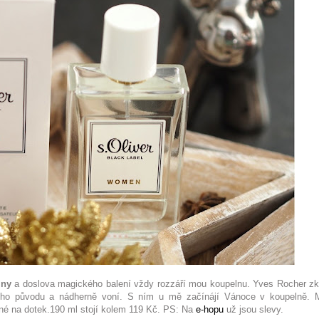
iny
a doslova magického balení vždy rozzáří mou koupelnu. Yves Rocher zk
ího původu a nádherně voní. S ním u mě začínájí Vánoce v koupelně. 
né na dotek.190 ml stojí kolem 119 Kč. PS: Na
e-hopu
už jsou slevy.