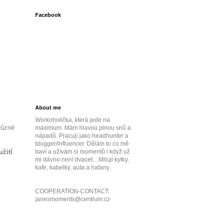
Facebook
About me
Workoholička, která jede na
různé
maximum. Mám hlavou plnou snů a
nápadů. Pracuji jako headhunter a
blogger/influencer. Dělám to co mě
baví a užívám si momentů i když už
žití
.
mi dávno není dvacet....Miluji kytky,
kafe, kabelky, auta a hafany.
COOPERATION-CONTACT:
janesmoments@centrum.cz