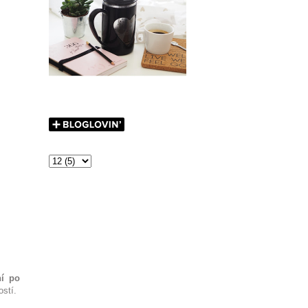
ní po
ostí.