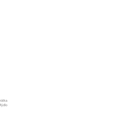
rátka
Mýdlo