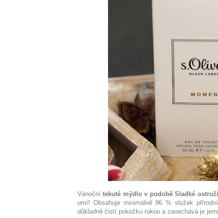
Vánoční
tekuté mýdlo v podobě Sladké ostruž
umí! Obsahuje minimálně 96 % složek přírodn
důkladně čistí pokožku rukou a zanechává je jem