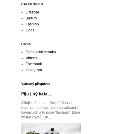
CATEGORIES
Lifestyle
Beauty
Fashion
Dogs
LINKS
Domovská stránka
Videos
Facebook
Instagram
Vybraný příspěvek
Piju jiný kafe....
Miluji kafe, o tom žádná! O to víc
mám ráda setkání s kamarádkami v
kavárnách a to naše "tlachání", které
mi teď chybí. Ob...