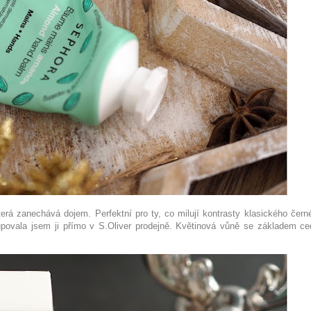
terá zanechává dojem. Perfektní pro ty, co milují kontrasty klasického čern
povala jsem ji přímo v S.Oliver prodejně. Květinová vůně se základem ce