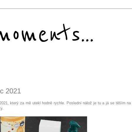
oments...
ec 2021
21, který za mě utekl hodně rychle. Poslední nálož je tu a já se těším na 
y.