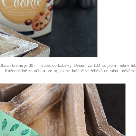
 Obsah krému je 30 ml, super do kabelky. Ovšem za 130 Kč jsem měla v tub
o....Každopádně za vůni a za to, jak se krásně vstřebává do rukou, dávám 