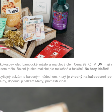
 kokosový olej, bambucké máslo a marulový olej. Cena 99 Kč. V
DM
mají 
jsem měla. Balení je sice malinké,ale rozkošné a funkční.
Na hory ideální
!
byčejný balzám s barevným nádechem, který je
vhodný na každodenní pou
rty, doporučuji balzám Merry, promastí více!