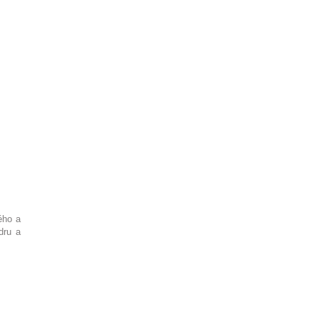
ého a
dru a