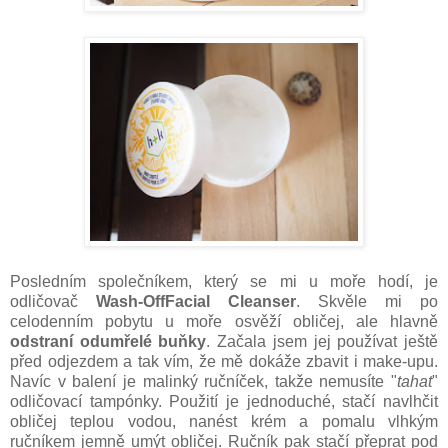
Posledním společníkem, který se mi u moře hodí, je
odličovač
Wash-OffFacial Cleanser
. Skvěle mi po
celodenním pobytu u moře osvěží obličej, ale hlavně
odstraní odumřelé buňky
. Začala jsem jej používat ještě
před odjezdem a tak vím, že mě dokáže zbavit i make-upu.
Navíc v balení je malinký ručníček, takže nemusíte "
tahat
"
odličovací tampónky. Použití je jednoduché, stačí navlhčit
obličej teplou vodou, nanést krém a pomalu vlhkým
ručníkem jemně umýt obličej. Ručník pak stačí přeprat pod