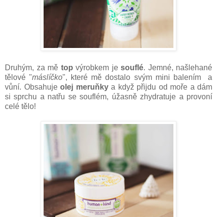
Druhým, za mě
top
výrobkem je
souflé
. Jemné, našlehané
tělové "
máslíčko
", které mě dostalo svým mini balením a
vůní. Obsahuje
olej meruňky
a když přijdu od moře a dám
si sprchu a natřu se souflém, úžasně zhydratuje a provoní
celé tělo!