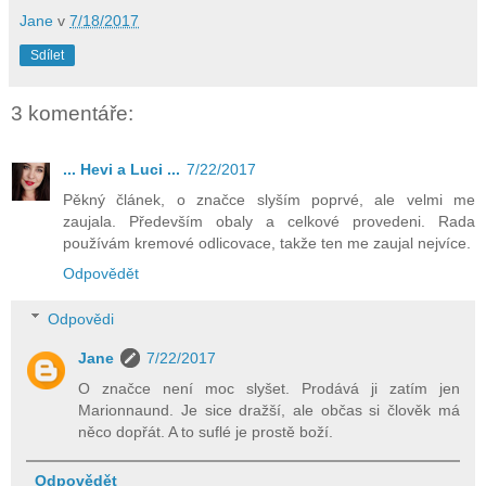
Jane
v
7/18/2017
Sdílet
3 komentáře:
... Hevi a Luci ...
7/22/2017
Pěkný článek, o značce slyším poprvé, ale velmi me
zaujala. Především obaly a celkové provedeni. Rada
používám kremové odlicovace, takže ten me zaujal nejvíce.
Odpovědět
Odpovědi
Jane
7/22/2017
O značce není moc slyšet. Prodává ji zatím jen
Marionnaund. Je sice dražší, ale občas si člověk má
něco dopřát. A to suflé je prostě boží.
Odpovědět