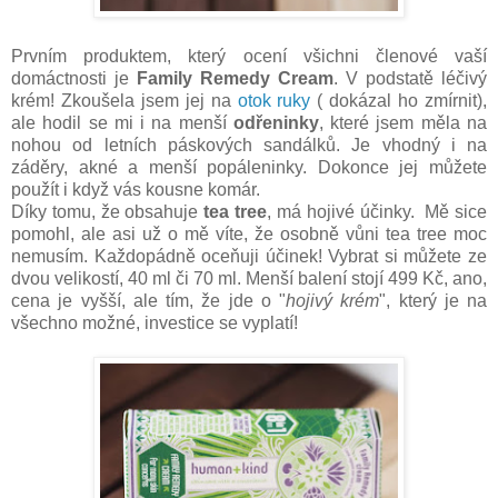
Prvním produktem, který ocení všichni členové vaší
domáctnosti je
Family Remedy Cream
. V podstatě léčivý
krém! Zkoušela jsem jej na
otok ruky
( dokázal ho zmírnit),
ale hodil se mi i na menší
odřeninky
, které jsem měla na
nohou od letních páskových sandálků. Je vhodný i na
záděry, akné a menší popáleninky. Dokonce jej můžete
použít i když vás kousne komár.
Díky tomu, že obsahuje
tea tree
, má hojivé účinky. Mě sice
pomohl, ale asi už o mě víte, že osobně vůni tea tree moc
nemusím. Každopádně oceňuji účinek! Vybrat si můžete ze
dvou velikostí, 40 ml či 70 ml. Menší balení stojí 499 Kč, ano,
cena je vyšší, ale tím, že jde o "
hojivý krém
", který je na
všechno možné, investice se vyplatí!