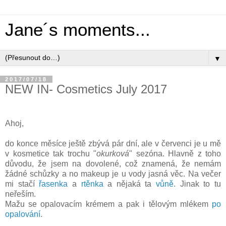
Jane´s moments...
▼
2017/07/18
NEW IN- Cosmetics July 2017
Ahoj,
do konce měsíce ještě zbývá pár dní, ale v červenci je u mě
v kosmetice tak trochu "
okurková
" sezóna. Hlavně z toho
důvodu, že jsem na dovolené, což znamená, že nemám
žádné schůzky a no makeup je u vody jasná věc. Na večer
mi stačí
řasenka
a
rtěnka
a nějaká ta
vůně
. Jinak to tu
neřeším.
Mažu se opalovacím krémem a pak i tělovým mlékem
po
opalování
.